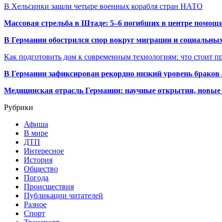
В Хельсинки зашли четыре военных корабля стран НАТО
Массовая стрельба в Штаде: 5–6 погибших в центре помо
В Германии обострился спор вокруг миграции и социальных
Как подготовить дом к современным технологиям: что стоит пр
В Германии зафиксирован рекордно низкий уровень браков
Медицинская отрасль Германии: научные открытия, новые 
Рубрики
Афиша
В мире
ДТП
Интересное
История
Общество
Погода
Происшествия
Публикации читателей
Разное
Спорт