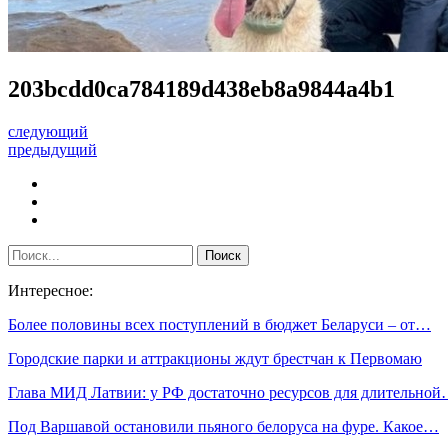
203bcdd0ca784189d438eb8a9844a4b1
следующий
предыдущий
Интересное:
Более половины всех поступлений в бюджет Беларуси – от…
Городские парки и аттракционы ждут брестчан к Первомаю
Глава МИД Латвии: у РФ достаточно ресурсов для длительно
Под Варшавой остановили пьяного белоруса на фуре. Какое…