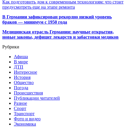
Как подготовить дом к современным технологиям: что стоит
предусмотреть еще на этапе ремонта
В Германии зафиксирован рекордно низкий уровень
браков — минимум с 1950 года
Медицинская отрасль Германии: научные открытия,
новые законы, дефицит лекарств и забастовки медиков
Рубрики
Афиша
В мире
ДТП
Интересное
История
Общество
Погода
Происшествия
Публикации читателей
Разное
Спорт
Транспорт
Фото и видео
Экономика