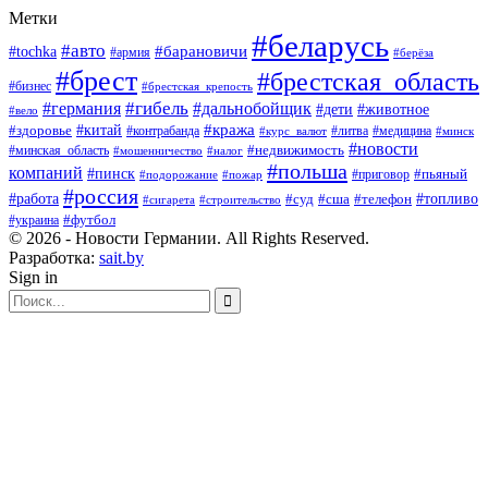
Метки
#беларусь
#авто
#барановичи
#tochka
#армия
#берёза
#брест
#брестская_область
#бизнес
#брестская_крепость
#гибель
#дальнобойщик
#германия
#дети
#животное
#вело
#кража
#китай
#здоровье
#литва
#медицина
#контрабанда
#курс_валют
#минск
#новости
#минская_область
#недвижимость
#мошенничество
#налог
#польша
компаний
#пинск
#приговор
#пьяный
#подорожание
#пожар
#россия
#работа
#суд
#сша
#телефон
#топливо
#сигарета
#строительство
#футбол
#украина
© 2026 - Новости Германии. All Rights Reserved.
Разработка:
sait.by
Sign in