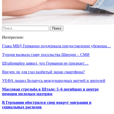
Интересное:
Глава МВД Германии поддержала предоставление убежища…
Турция вызвала главу посольства Швеции – СМИ
Штайнмайер заявил, что Германия не признает…
Вреден ли для глаз разбитый экран смартфона?
УЕФА лишил Беларусь международных матчей и зрителей
Массовая стрельба в Штаде: 5–6 погибших в центре
помощи молодым матерям
В Германии обострился спор вокруг миграции и
социальных расходов