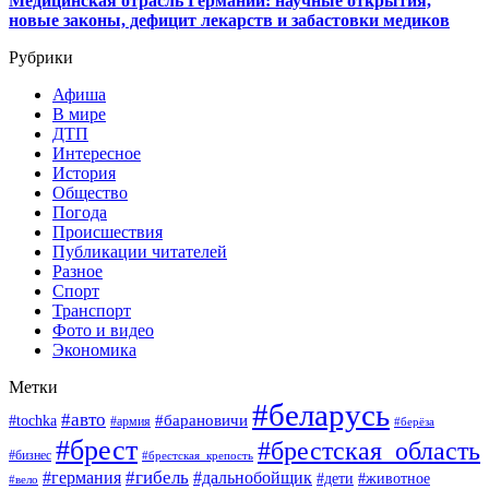
Медицинская отрасль Германии: научные открытия,
новые законы, дефицит лекарств и забастовки медиков
Рубрики
Афиша
В мире
ДТП
Интересное
История
Общество
Погода
Происшествия
Публикации читателей
Разное
Спорт
Транспорт
Фото и видео
Экономика
Метки
#беларусь
#авто
#барановичи
#tochka
#армия
#берёза
#брест
#брестская_область
#бизнес
#брестская_крепость
#гибель
#дальнобойщик
#германия
#дети
#животное
#вело