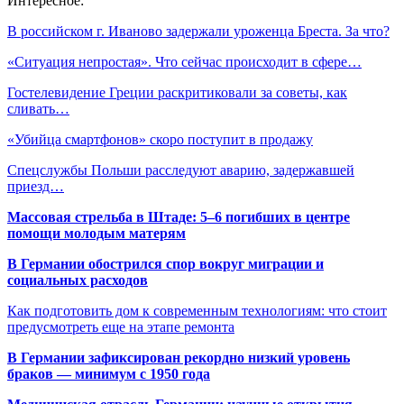
Интересное:
В российском г. Иваново задержали уроженца Бреста. За что?
«Ситуация непростая». Что сейчас происходит в сфере…
Гостелевидение Греции раскритиковали за советы, как
сливать…
«Убийца смартфонов» скоро поступит в продажу
Спецслужбы Польши расследуют аварию, задержавшей
приезд…
Массовая стрельба в Штаде: 5–6 погибших в центре
помощи молодым матерям
В Германии обострился спор вокруг миграции и
социальных расходов
Как подготовить дом к современным технологиям: что стоит
предусмотреть еще на этапе ремонта
В Германии зафиксирован рекордно низкий уровень
браков — минимум с 1950 года