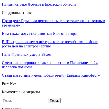
Птицы на реке Ясельде в Брестской области
Следующая запись
Президент Германии призвал немцев готовиться к «сложным
временам»
Вам также могут понравиться
Еще от автора
В Швеции снижается интерес к электромобилям на фоне
роста цен на электроэнергию
Папа Франциск умер в 88 лет
Смертник совершил теракт на вокзале в Пакистане — 24
человека погибли
Стали известные имена победителей «Евразия-Кинофест»
Prev
Next
Комментарии закрыты.