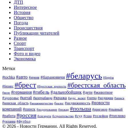
ДТП
Интересное
История
Общество
Погода
Происшествия
Публикации читателей
Разное
Спорт
Транспорт
Фото и видео
Экономика
Метки
#беларусь
#авто
#барановичи
#tochka
#армия
#берёза
#брест
#брестская_область
#бизнес
#брестская_крепость
#гибель
#дальнобойщик
#германия
#дети
#животное
#вело
#кража
#китай
#здоровье
#литва
#медицина
#контрабанда
#курс_валют
#минск
#новости
#минская_область
#недвижимость
#мошенничество
#налог
#польша
компаний
#пинск
#приговор
#пьяный
#подорожание
#пожар
#россия
#работа
#суд
#сша
#телефон
#топливо
#сигарета
#строительство
#футбол
#украина
© 2026 - Новости Германии. All Rights Reserved.