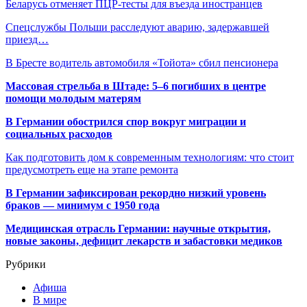
Беларусь отменяет ПЦР-тесты для въезда иностранцев
Спецслужбы Польши расследуют аварию, задержавшей
приезд…
В Бресте водитель автомобиля «Тойота» сбил пенсионера
Массовая стрельба в Штаде: 5–6 погибших в центре
помощи молодым матерям
В Германии обострился спор вокруг миграции и
социальных расходов
Как подготовить дом к современным технологиям: что стоит
предусмотреть еще на этапе ремонта
В Германии зафиксирован рекордно низкий уровень
браков — минимум с 1950 года
Медицинская отрасль Германии: научные открытия,
новые законы, дефицит лекарств и забастовки медиков
Рубрики
Афиша
В мире