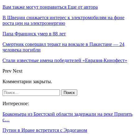
Вам также могут понравиться
Еще от автора
В Швеции снижается интерес к электромобилям на фоне
роста цен на электроэнергию
Папа Франциск умер в 88 лет
Смертник совершил теракт на вокзале в Пакистане — 24
человека погибли
Стали известные имена победителей «Евразия-Кинофест»
Prev
Next
Комментарии закрыты.
Интересное:
Браконьера из Брестской области задержали на реке Припять
с…
Путин в Иране встретится с Эрдоганом