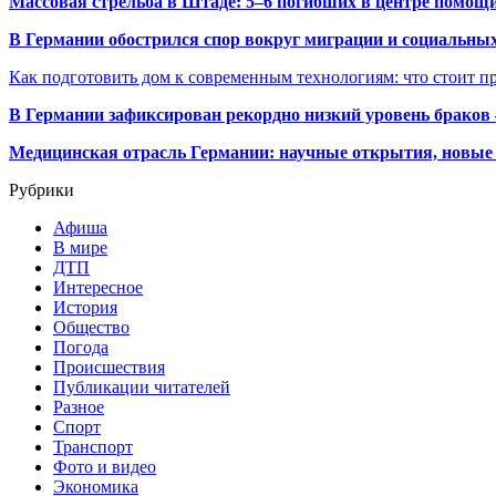
Массовая стрельба в Штаде: 5–6 погибших в центре помо
В Германии обострился спор вокруг миграции и социальных
Как подготовить дом к современным технологиям: что стоит пр
В Германии зафиксирован рекордно низкий уровень браков
Медицинская отрасль Германии: научные открытия, новые 
Рубрики
Афиша
В мире
ДТП
Интересное
История
Общество
Погода
Происшествия
Публикации читателей
Разное
Спорт
Транспорт
Фото и видео
Экономика