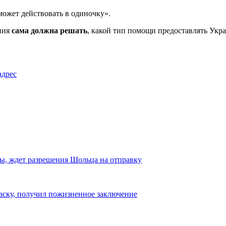
может действовать в одиночку».
ания
сама должна решать
, какой тип помощи предоставлять Укра
адрес
ы, ждет разрешения Шольца на отправку
аску, получил пожизненное заключение