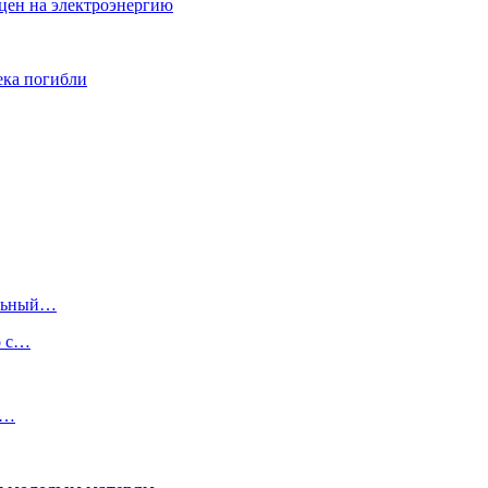
цен на электроэнергию
ека погибли
ольный…
о с…
,…