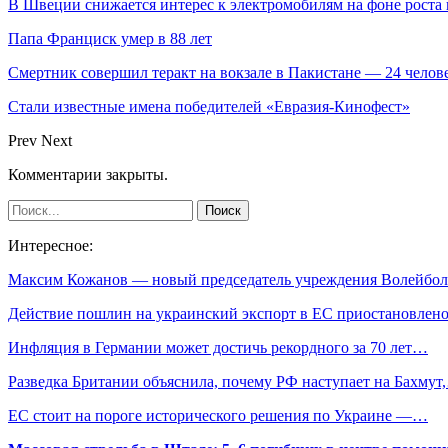
В Швеции снижается интерес к электромобилям на фоне роста 
Папа Франциск умер в 88 лет
Смертник совершил теракт на вокзале в Пакистане — 24 челов
Стали известные имена победителей «Евразия-Кинофест»
Prev
Next
Комментарии закрыты.
Интересное:
Максим Кожанов — новый председатель учреждения Волейб
Действие пошлин на украинский экспорт в ЕС приостановлен
Инфляция в Германии может достичь рекордного за 70 лет…
Разведка Британии объяснила, почему РФ наступает на Бахмут
ЕС стоит на пороге исторического решения по Украине —…