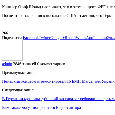
Канцлер Олаф Шольц настаивает, что в этом вопросе ФРГ «не 
После этого заявления в посольстве США отметили, что Герм
266
Поделится
Facebook
Twitter
Google+
ReddIt
WhatsApp
Pinterest
Эл. 
admin
2846 записей
0 комментариев
Предыдущая запись
Немецкий концерн отремонтировал 16 БМП Marder для Украин
Следующая запись
В Германии мужчина, убивший кассира за требование надеть м
Вам также могут понравиться
Еще от автора