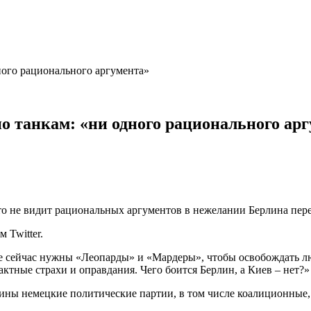
ного рационального аргумента»
о танкам: «ни одного рационального ар
о не видит рациональных аргументов в нежелании Берлина пере
 Twitter.
е сейчас нужны «Леопарды» и «Мардеры», чтобы освобождать лю
актные страхи и оправдания. Чего боится Берлин, а Киев – нет?»
ины немецкие политические партии, в том числе коалиционные,