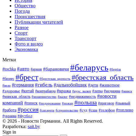
История
Общество
Погода
Происшествия
Публикации читателей
Разное
Спорт
Транспорт
Фото и видео
Экономика
Метки
#беларусь
#авто
#барановичи
#tochka
#армия
#берёза
#брест
#брестская_область
#бизнес
#брестская_крепость
#гибель
#дальнобойщик
#германия
#дети
#животное
#вело
#кража
#китай
#здоровье
#литва
#медицина
#контрабанда
#курс_валют
#минск
#новости
#минская_область
#недвижимость
#мошенничество
#налог
#польша
компаний
#пинск
#приговор
#пьяный
#подорожание
#пожар
#россия
#работа
#суд
#сша
#телефон
#топливо
#сигарета
#строительство
#футбол
#украина
© 2026 - Новости Германии. All Rights Reserved.
Разработка:
sait.by
Sign in