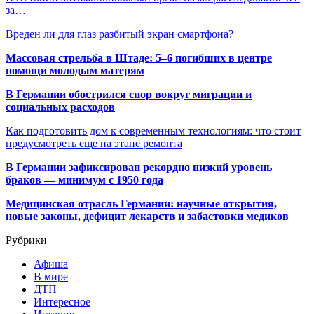
за…
Вреден ли для глаз разбитый экран смартфона?
Массовая стрельба в Штаде: 5–6 погибших в центре
помощи молодым матерям
В Германии обострился спор вокруг миграции и
социальных расходов
Как подготовить дом к современным технологиям: что стоит
предусмотреть еще на этапе ремонта
В Германии зафиксирован рекордно низкий уровень
браков — минимум с 1950 года
Медицинская отрасль Германии: научные открытия,
новые законы, дефицит лекарств и забастовки медиков
Рубрики
Афиша
В мире
ДТП
Интересное