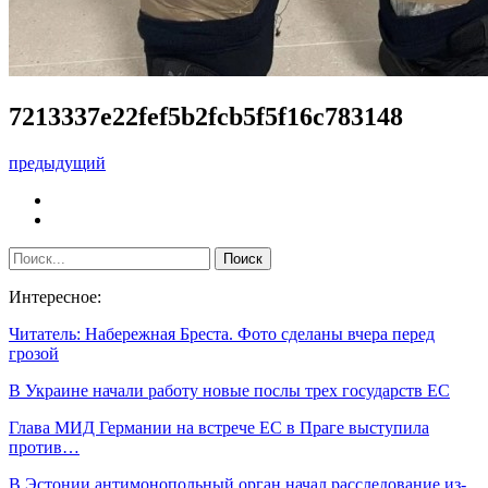
7213337e22fef5b2fcb5f5f16c783148
предыдущий
Интересное:
Читатель: Набережная Бреста. Фото сделаны вчера перед
грозой
В Украине начали работу новые послы трех государств ЕС
Глава МИД Германии на встрече ЕС в Праге выступила
против…
В Эстонии антимонопольный орган начал расследование из-