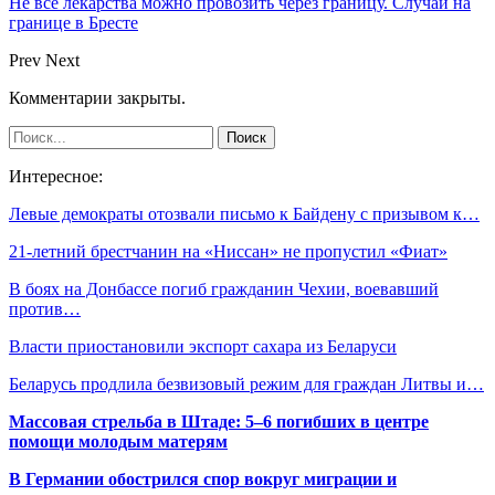
Не все лекарства можно провозить через границу. Случай на
границе в Бресте
Prev
Next
Комментарии закрыты.
Интересное:
Левые демократы отозвали письмо к Байдену с призывом к…
21-летний брестчанин на «Ниссан» не пропустил «Фиат»
В боях на Донбассе погиб гражданин Чехии, воевавший
против…
Власти приостановили экспорт сахара из Беларуси
Беларусь продлила безвизовый режим для граждан Литвы и…
Массовая стрельба в Штаде: 5–6 погибших в центре
помощи молодым матерям
В Германии обострился спор вокруг миграции и