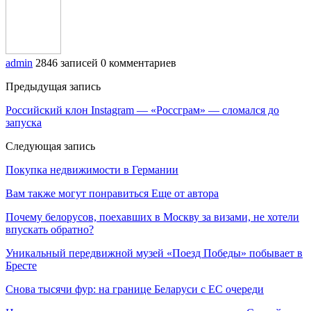
admin
2846 записей
0 комментариев
Предыдущая запись
Российский клон Instagram — «Россграм» — сломался до
запуска
Следующая запись
Покупка недвижимости в Германии
Вам также могут понравиться
Еще от автора
Почему белорусов, поехавших в Москву за визами, не хотели
впускать обратно?
Уникальный передвижной музей «Поезд Победы» побывает в
Бресте
Снова тысячи фур: на границе Беларуси с ЕС очереди