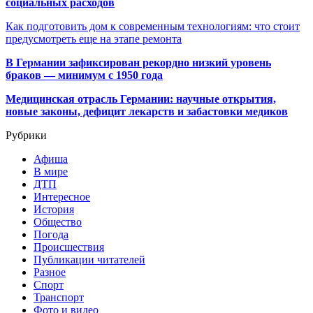
социальных расходов
Как подготовить дом к современным технологиям: что стоит
предусмотреть еще на этапе ремонта
В Германии зафиксирован рекордно низкий уровень
браков — минимум с 1950 года
Медицинская отрасль Германии: научные открытия,
новые законы, дефицит лекарств и забастовки медиков
Рубрики
Афиша
В мире
ДТП
Интересное
История
Общество
Погода
Происшествия
Публикации читателей
Разное
Спорт
Транспорт
Фото и видео