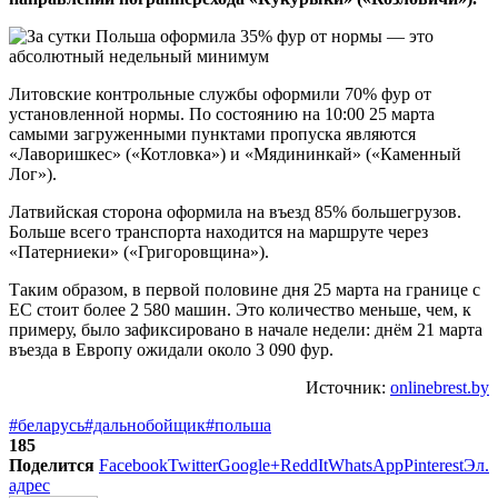
Литовские контрольные службы оформили 70% фур от
установленной нормы. По состоянию на 10:00 25 марта
самыми загруженными пунктами пропуска являются
«Лаворишкес» («Котловка») и «Мядининкай» («Каменный
Лог»).
Латвийская сторона оформила на въезд 85% большегрузов.
Больше всего транспорта находится на маршруте через
«Патерниеки» («Григоровщина»).
Таким образом, в первой половине дня 25 марта на границе с
ЕС стоит более 2 580 машин. Это количество меньше, чем, к
примеру, было зафиксировано в начале недели: днём 21 марта
въезда в Европу ожидали около 3 090 фур.
Источник:
onlinebrest.by
#беларусь
#дальнобойщик
#польша
185
Поделится
Facebook
Twitter
Google+
ReddIt
WhatsApp
Pinterest
Эл.
адрес