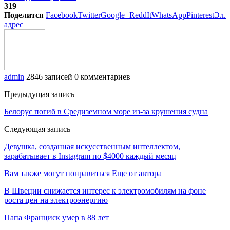
319
Поделится
Facebook
Twitter
Google+
ReddIt
WhatsApp
Pinterest
Эл.
адрес
admin
2846 записей
0 комментариев
Предыдущая запись
Белорус погиб в Средиземном море из-за крушения судна
Следующая запись
Девушка, созданная искусственным интеллектом,
зарабатывает в Instagram по $4000 каждый месяц
Вам также могут понравиться
Еще от автора
В Швеции снижается интерес к электромобилям на фоне
роста цен на электроэнергию
Папа Франциск умер в 88 лет