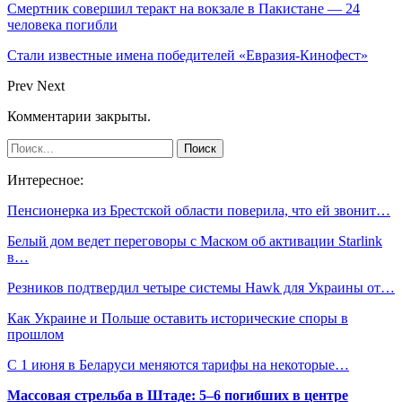
Смертник совершил теракт на вокзале в Пакистане — 24
человека погибли
Стали известные имена победителей «Евразия-Кинофест»
Prev
Next
Комментарии закрыты.
Интересное:
Пенсионерка из Брестской области поверила, что ей звонит…
Белый дом ведет переговоры с Маском об активации Starlink
в…
Резников подтвердил четыре системы Hawk для Украины от…
Как Украине и Польше оставить исторические споры в
прошлом
С 1 июня в Беларуси меняются тарифы на некоторые…
Массовая стрельба в Штаде: 5–6 погибших в центре