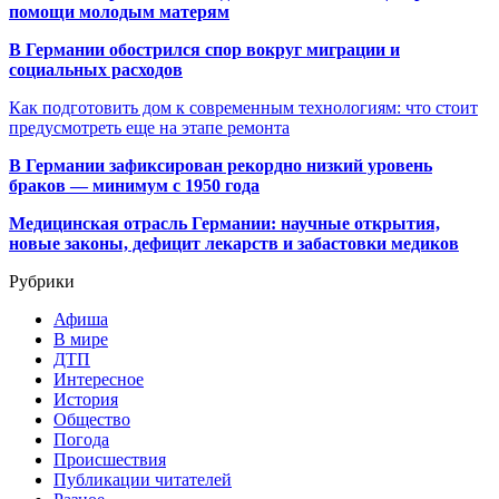
помощи молодым матерям
В Германии обострился спор вокруг миграции и
социальных расходов
Как подготовить дом к современным технологиям: что стоит
предусмотреть еще на этапе ремонта
В Германии зафиксирован рекордно низкий уровень
браков — минимум с 1950 года
Медицинская отрасль Германии: научные открытия,
новые законы, дефицит лекарств и забастовки медиков
Рубрики
Афиша
В мире
ДТП
Интересное
История
Общество
Погода
Происшествия
Публикации читателей