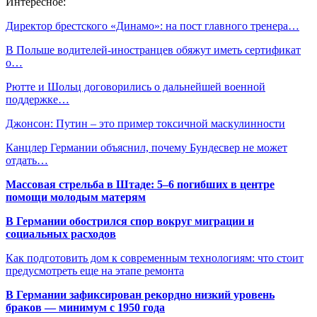
Интересное:
Директор брестского «Динамо»: на пост главного тренера…
В Польше водителей-иностранцев обяжут иметь сертификат
о…
Рютте и Шольц договорились о дальнейшей военной
поддержке…
Джонсон: Путин – это пример токсичной маскулинности
Канцлер Германии объяснил, почему Бундесвер не может
отдать…
Массовая стрельба в Штаде: 5–6 погибших в центре
помощи молодым матерям
В Германии обострился спор вокруг миграции и
социальных расходов
Как подготовить дом к современным технологиям: что стоит
предусмотреть еще на этапе ремонта
В Германии зафиксирован рекордно низкий уровень
браков — минимум с 1950 года