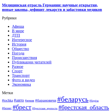
Медицинская отрасль Германии: научные открытия,
новые законы, дефицит лекарств и забастовки медиков
Рубрики
Афиша
В мире
ДТП
Интересное
История
Общество
Погода
Происшествия
Публикации читателей
Разное
Спорт
Транспорт
Фото и видео
Экономика
Метки
#беларусь
#авто
#барановичи
#tochka
#армия
#берёза
#брест
#брестская_область
#бизнес
#брестская_крепость