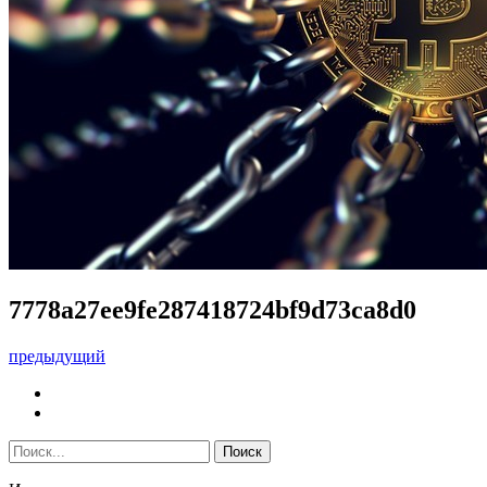
7778a27ee9fe287418724bf9d73ca8d0
предыдущий