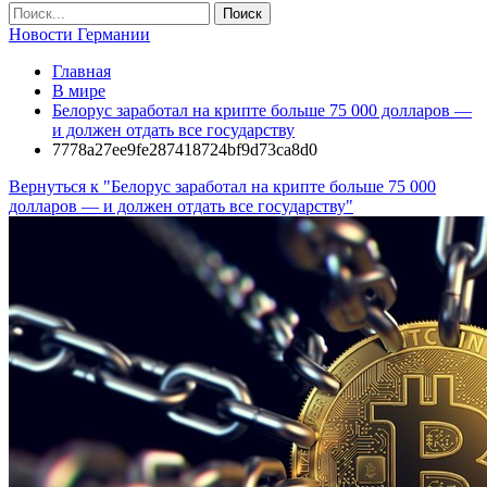
Новости Германии
Главная
В мире
Белорус заработал на крипте больше 75 000 долларов —
и должен отдать все государству
7778a27ee9fe287418724bf9d73ca8d0
Вернуться к "Белорус заработал на крипте больше 75 000
долларов — и должен отдать все государству"