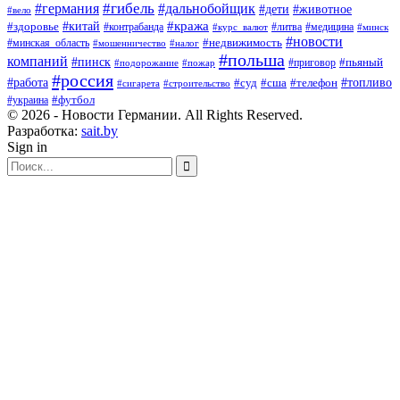
#гибель
#дальнобойщик
#германия
#дети
#животное
#вело
#кража
#китай
#здоровье
#литва
#медицина
#контрабанда
#курс_валют
#минск
#новости
#минская_область
#недвижимость
#мошенничество
#налог
#польша
компаний
#пинск
#приговор
#пьяный
#подорожание
#пожар
#россия
#работа
#суд
#сша
#телефон
#топливо
#сигарета
#строительство
#футбол
#украина
© 2026 - Новости Германии. All Rights Reserved.
Разработка:
sait.by
Sign in