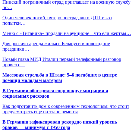
Пинский пограничный отряд приглашает на военную службу
по…
Один человек погиб, пятеро пострадали в ДТП из-за
попытки…
Меню с «Титаника» продали на аукционе – что ели жертвы…
Для россиян аренда жилья в Беларуси в новогодние
праздники…
Новый глава МИД Италии первый телефонный разговор
провел с…
Массовая стрельба в Штаде: 5–6 погибших в центре
помощи молодым матерям
В Германии обострился спор вокруг миграции и
социальных расходов
Как подготовить дом к современным технологиям: что стоит
предусмотреть еще на этапе ремонта
В Германии зафиксирован рекордно низкий уровень
браков — минимум с 1950 года