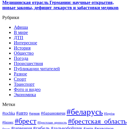
Медицинская отрасль Германии: научные открытия,
новые законы, дефицит лекарств и забастовки медиков
Рубрики
Афиша
В мире
ДТП
Интересное
История
Общество
Погода
Происшествия
Публикации читателей
Разное
Спорт
Транспорт
Фото и видео
Экономика
Метки
#беларусь
#авто
#барановичи
#tochka
#армия
#берёза
#брест
#брестская_область
#бизнес
#брестская_крепость
#гибель
#дальнобойщик
#германия
#дети
#животное
#вело