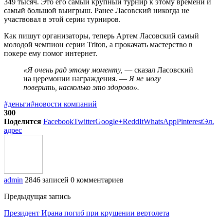
349 тысяч. Это его самый крупный турнир к этому времени и
самый большой выигрыш. Ранее Ласовский никогда не
участвовал в этой серии турниров.
Как пишут организаторы, теперь Артем Ласовский самый
молодой чемпион серии Triton, а прокачать мастерство в
покере ему помог интернет.
«Я очень рад этому моменту,
— сказал Ласовский
на церемонии награждения. —
Я не могу
поверить, насколько это здорово».
#деньги
#новости компаний
300
Поделится
Facebook
Twitter
Google+
ReddIt
WhatsApp
Pinterest
Эл.
адрес
admin
2846 записей
0 комментариев
Предыдущая запись
Президент Ирана погиб при крушении вертолета