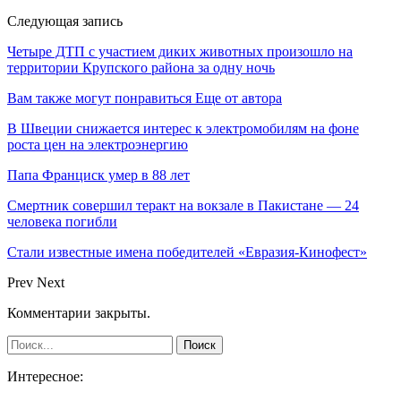
Следующая запись
Четыре ДТП с участием диких животных произошло на
территории Крупского района за одну ночь
Вам также могут понравиться
Еще от автора
В Швеции снижается интерес к электромобилям на фоне
роста цен на электроэнергию
Папа Франциск умер в 88 лет
Смертник совершил теракт на вокзале в Пакистане — 24
человека погибли
Стали известные имена победителей «Евразия-Кинофест»
Prev
Next
Комментарии закрыты.
Интересное: