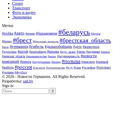
Спорт
Транспорт
Фото и видео
Экономика
Метки
#беларусь
#авто
#барановичи
#tochka
#армия
#берёза
#брест
#брестская_область
#бизнес
#брестская_крепость
#гибель
#дальнобойщик
#германия
#дети
#животное
#вело
#кража
#китай
#здоровье
#литва
#медицина
#контрабанда
#курс_валют
#минск
#новости
#минская_область
#недвижимость
#мошенничество
#налог
#польша
компаний
#пинск
#приговор
#пьяный
#подорожание
#пожар
#россия
#работа
#суд
#сша
#телефон
#топливо
#сигарета
#строительство
#футбол
#украина
© 2026 - Новости Германии. All Rights Reserved.
Разработка:
sait.by
Sign in