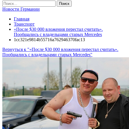
Новости Германии
Главная
Транспорт
«После $30 000 вложения перестал считать».
Пообщались с владельцами старых Mercedes
1cc321e9814b55716a762946370fac13
Вернуться к "«После $30 000 вложения перестал считать».
Пообщались с владельцами старых Mercedes"