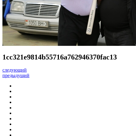
1cc321e9814b55716a762946370fac13
следующий
предыдущий