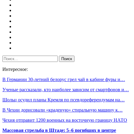
Интересное:
В Германии 30-летний белорус грел чай в кабине фуры и…
Ученые рассказали, кто наиболее зависим от смартфонов и…
Шольц осудил планы Кремля по псевдореферендумам на…
В Чехии дорисовали «краденую» стиральную машину к…
Чехия отправит 1200 военных на восточную границу НАТО
Массовая стрельба в Штаде: 5–6 погибших в центре