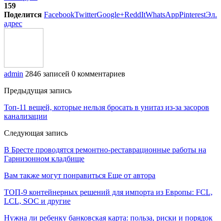
159
Поделится
Facebook
Twitter
Google+
ReddIt
WhatsApp
Pinterest
Эл.
адрес
admin
2846 записей
0 комментариев
Предыдущая запись
Топ-11 вещей, которые нельзя бросать в унитаз из-за засоров
канализации
Следующая запись
В Бресте проводятся ремонтно-реставрационные работы на
Гарнизонном кладбище
Вам также могут понравиться
Еще от автора
ТОП-9 контейнерных решений для импорта из Европы: FCL,
LCL, SOC и другие
Нужна ли ребенку банковская карта: польза, риски и порядок