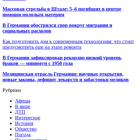
Массовая стрельба в Штаде: 5–6 погибших в центре
помощи молодым матерям
В Германии обострился спор вокруг миграции и
социальных расходов
Как подготовить дом к современным технологиям: что стоит
предусмотреть еще на этапе ремонта
В Германии зафиксирован рекордно низкий уровень
браков — минимум с 1950 года
Медицинская отрасль Германии: научные открытия,
новые законы, дефицит лекарств и забастовки медиков
Рубрики
Афиша
В мире
ДТП
Интересное
История
Общество
Погода