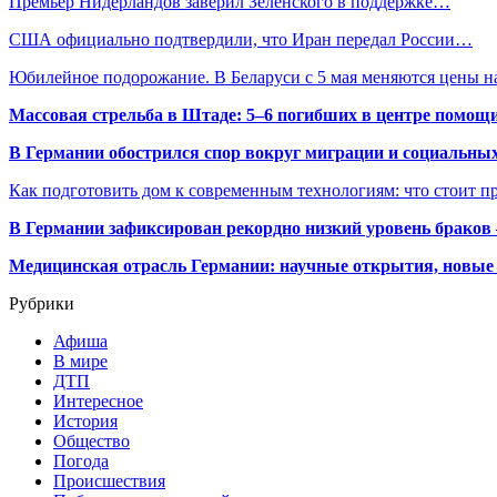
Премьер Нидерландов заверил Зеленского в поддержке…
США официально подтвердили, что Иран передал России…
Юбилейное подорожание. В Беларуси с 5 мая меняются цены 
Массовая стрельба в Штаде: 5–6 погибших в центре помо
В Германии обострился спор вокруг миграции и социальных
Как подготовить дом к современным технологиям: что стоит пр
В Германии зафиксирован рекордно низкий уровень браков
Медицинская отрасль Германии: научные открытия, новые 
Рубрики
Афиша
В мире
ДТП
Интересное
История
Общество
Погода
Происшествия