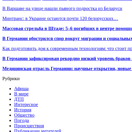
В Варшаве на улице нашли пьяного подростка из Беларуси
Минтранс: в Украине остаются почти 120 белорусских…
Массовая стрельба в Штаде: 5–6 погибших в центре помо
В Германии обострился спор вокруг миграции и социальных
Как подготовить дом к современным технологиям: что стоит пр
В Германии зафиксирован рекордно низкий уровень браков
Медицинская отрасль Германии: научные открытия, новые 
Рубрики
Афиша
В мире
ДТП
Интересное
История
Общество
Погода
Происшествия
Публикации читателей