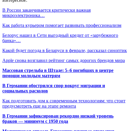
Интересное:
В России заканчивается критически важная
микроэлектроника…
Как работа курьером помогает развивать профессионализм
Белорус нашел в Сети выгодный кредит от «зарубежного
банка»…
Какой будет погода в Беларуси в феврале, рассказал синоптик
Apple снова возглавил рейтинг самых дорогих брендов мира
Массовая стрельба в Штаде: 5–6 погибших в центре
помощи молодым матерям
В Германии обострился спор вокруг миграции и
социальных расходов
Как подготовить дом к современным технологиям: что стоит
предусмотреть еще на этапе ремонта
В Германии зафиксирован рекордно низкий уровень
браков — минимум с 1950 года