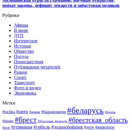
Медицинская отрасль Германии: научные открытия,
новые законы, дефицит лекарств и забастовки медиков
Рубрики
Афиша
В мире
ДТП
Интересное
История
Общество
Погода
Происшествия
Публикации читателей
Разное
Спорт
Транспорт
Фото и видео
Экономика
Метки
#беларусь
#авто
#барановичи
#tochka
#армия
#берёза
#брест
#брестская_область
#бизнес
#брестская_крепость
#гибель
#дальнобойщик
#германия
#дети
#животное
#вело