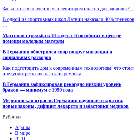
Засыпать с включенным телевизором опасно для здоровья?…
В одной из спортивных школ Латвии наказали 40% тренеров,
…
Массовая стрельба в Штаде: 5–6 погибших в центре
помощи молодым матерям
В Германии обострился спор вокруг миграции и
социальных расходов
Как подготовить дом к современным технологиям: что стоит
предусмотреть еще на этапе ремонта
В Германии зафиксирован рекордно низкий уровень
браков — минимум с 1950 года
Медицинская отрасль Германии: научные открытия,
новые законы, дефицит лекарств и забастовки медиков
Рубрики
Афиша
В мире
ДТП