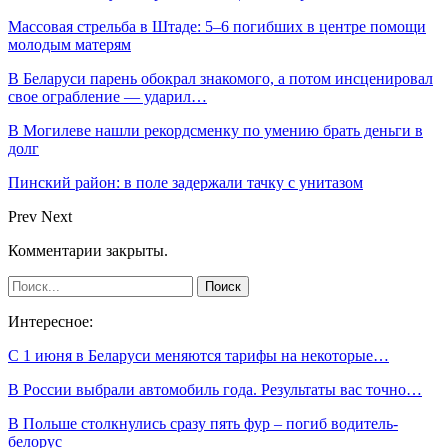
Массовая стрельба в Штаде: 5–6 погибших в центре помощи
молодым матерям
В Беларуси парень обокрал знакомого, а потом инсценировал
свое ограбление — ударил…
В Могилеве нашли рекордсменку по умению брать деньги в
долг
Пинский район: в поле задержали тачку с унитазом
Prev
Next
Комментарии закрыты.
Интересное:
С 1 июня в Беларуси меняются тарифы на некоторые…
В России выбрали автомобиль года. Результаты вас точно…
В Польше столкнулись сразу пять фур – погиб водитель-
белорус