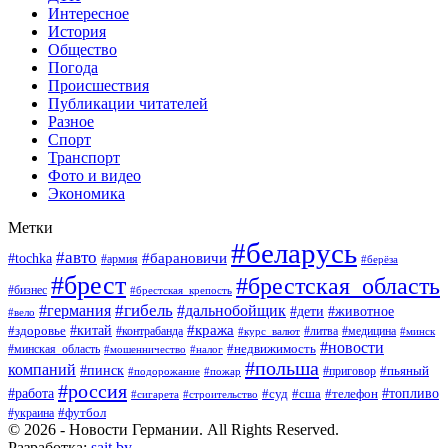
Интересное
История
Общество
Погода
Происшествия
Публикации читателей
Разное
Спорт
Транспорт
Фото и видео
Экономика
Метки
#беларусь
#авто
#барановичи
#tochka
#армия
#берёза
#брест
#брестская_область
#бизнес
#брестская_крепость
#гибель
#дальнобойщик
#германия
#дети
#животное
#вело
#кража
#китай
#здоровье
#литва
#медицина
#контрабанда
#курс_валют
#минск
#новости
#минская_область
#недвижимость
#мошенничество
#налог
#польша
компаний
#пинск
#приговор
#пьяный
#подорожание
#пожар
#россия
#работа
#суд
#сша
#телефон
#топливо
#сигарета
#строительство
#футбол
#украина
© 2026 - Новости Германии. All Rights Reserved.
Разработка:
sait.by