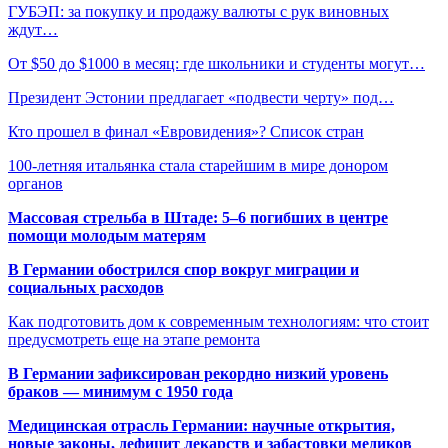
ГУБЭП: за покупку и продажу валюты с рук виновных
ждут…
От $50 до $1000 в месяц: где школьники и студенты могут…
Президент Эстонии предлагает «подвести черту» под…
Кто прошел в финал «Евровидения»? Список стран
100-летняя итальянка стала старейшим в мире донором
органов
Массовая стрельба в Штаде: 5–6 погибших в центре
помощи молодым матерям
В Германии обострился спор вокруг миграции и
социальных расходов
Как подготовить дом к современным технологиям: что стоит
предусмотреть еще на этапе ремонта
В Германии зафиксирован рекордно низкий уровень
браков — минимум с 1950 года
Медицинская отрасль Германии: научные открытия,
новые законы, дефицит лекарств и забастовки медиков