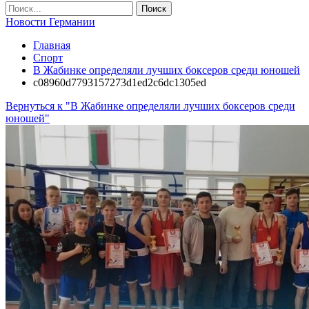
Новости Германии
Главная
Спорт
В Жабинке определяли лучших боксеров среди юношей
c08960d7793157273d1ed2c6dc1305ed
Вернуться к "В Жабинке определяли лучших боксеров среди
юношей"