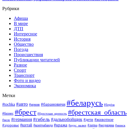
Рубрики
Афиша
В мире
ДТП
Интересное
История
Общество
Погода
Происшествия
Публикации читателей
Разное
Спорт
Транспорт
Фото и видео
Экономика
Метки
#беларусь
#авто
#барановичи
#tochka
#армия
#берёза
#брест
#брестская_область
#бизнес
#брестская_крепость
#гибель
#дальнобойщик
#германия
#дети
#животное
#вело
#кража
#китай
#здоровье
#литва
#медицина
#контрабанда
#курс_валют
#минск