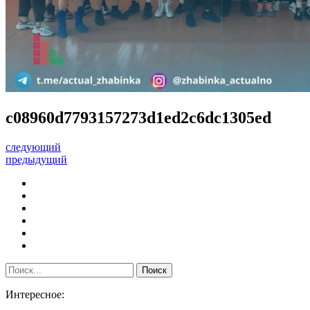
c08960d7793157273d1ed2c6dc1305ed
следующий
предыдущий
Интересное: