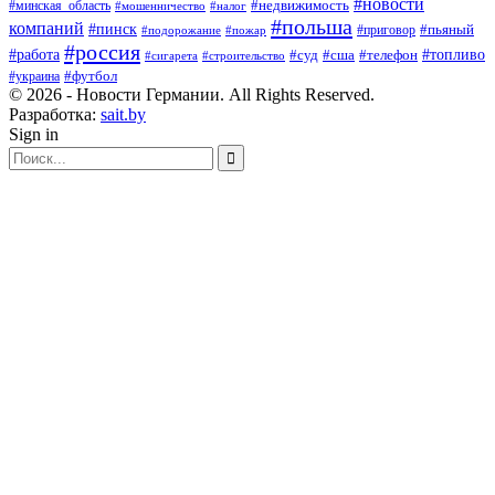
#новости
#минская_область
#недвижимость
#мошенничество
#налог
#польша
компаний
#пинск
#приговор
#пьяный
#подорожание
#пожар
#россия
#работа
#суд
#сша
#телефон
#топливо
#сигарета
#строительство
#футбол
#украина
© 2026 - Новости Германии. All Rights Reserved.
Разработка:
sait.by
Sign in