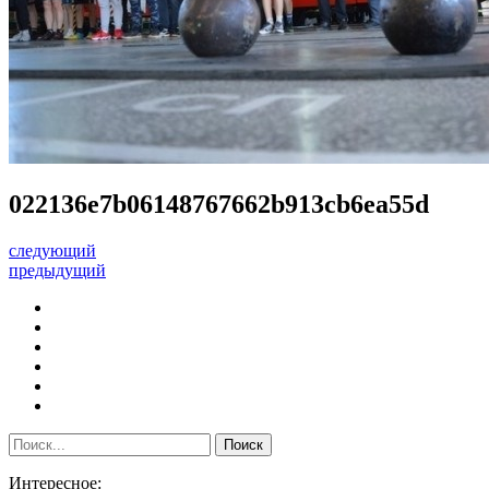
022136e7b06148767662b913cb6ea55d
следующий
предыдущий
Интересное: