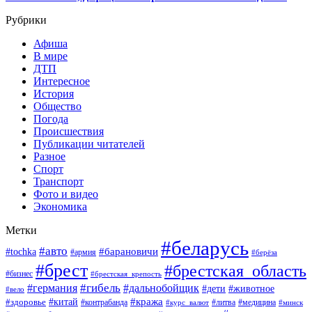
Рубрики
Афиша
В мире
ДТП
Интересное
История
Общество
Погода
Происшествия
Публикации читателей
Разное
Спорт
Транспорт
Фото и видео
Экономика
Метки
#беларусь
#авто
#барановичи
#tochka
#армия
#берёза
#брест
#брестская_область
#бизнес
#брестская_крепость
#гибель
#дальнобойщик
#германия
#дети
#животное
#вело
#кража
#китай
#здоровье
#литва
#медицина
#контрабанда
#курс_валют
#минск