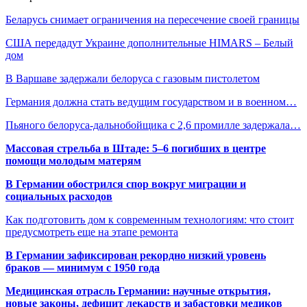
Беларусь снимает ограничения на пересечение своей границы
США передадут Украине дополнительные HIMARS – Белый
дом
В Варшаве задержали белоруса с газовым пистолетом
Германия должна стать ведущим государством и в военном…
Пьяного белоруса-дальнобойщика с 2,6 промилле задержала…
Массовая стрельба в Штаде: 5–6 погибших в центре
помощи молодым матерям
В Германии обострился спор вокруг миграции и
социальных расходов
Как подготовить дом к современным технологиям: что стоит
предусмотреть еще на этапе ремонта
В Германии зафиксирован рекордно низкий уровень
браков — минимум с 1950 года
Медицинская отрасль Германии: научные открытия,
новые законы, дефицит лекарств и забастовки медиков