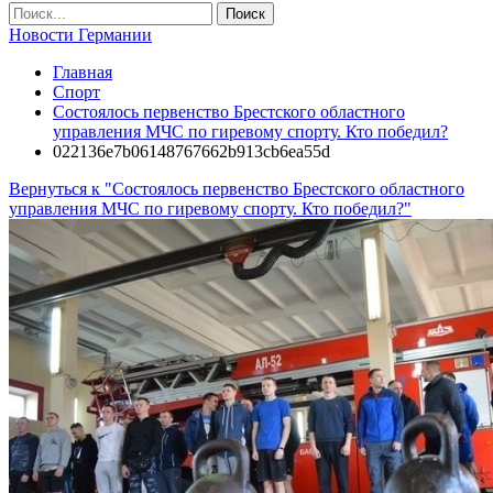
Новости Германии
Главная
Спорт
Состоялось первенство Брестского областного
управления МЧС по гиревому спорту. Кто победил?
022136e7b06148767662b913cb6ea55d
Вернуться к "Состоялось первенство Брестского областного
управления МЧС по гиревому спорту. Кто победил?"