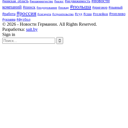
#новости
#минская_область
#недвижимость
#мошенничество
#налог
#польша
компаний
#пинск
#приговор
#пьяный
#подорожание
#пожар
#россия
#работа
#суд
#сша
#телефон
#топливо
#сигарета
#строительство
#футбол
#украина
© 2026 - Новости Германии. All Rights Reserved.
Разработка:
sait.by
Sign in