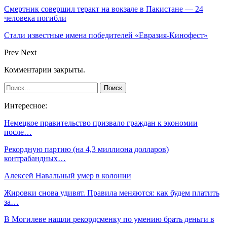
Смертник совершил теракт на вокзале в Пакистане — 24
человека погибли
Стали известные имена победителей «Евразия-Кинофест»
Prev
Next
Комментарии закрыты.
Интересное:
Немецкое правительство призвало граждан к экономии
после…
Рекордную партию (на 4,3 миллиона долларов)
контрабандных…
Алексей Навальный умер в колонии
Жировки снова удивят. Правила меняются: как будем платить
за…
В Могилеве нашли рекордсменку по умению брать деньги в