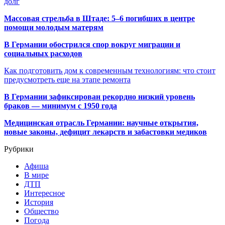
долг
Массовая стрельба в Штаде: 5–6 погибших в центре
помощи молодым матерям
В Германии обострился спор вокруг миграции и
социальных расходов
Как подготовить дом к современным технологиям: что стоит
предусмотреть еще на этапе ремонта
В Германии зафиксирован рекордно низкий уровень
браков — минимум с 1950 года
Медицинская отрасль Германии: научные открытия,
новые законы, дефицит лекарств и забастовки медиков
Рубрики
Афиша
В мире
ДТП
Интересное
История
Общество
Погода