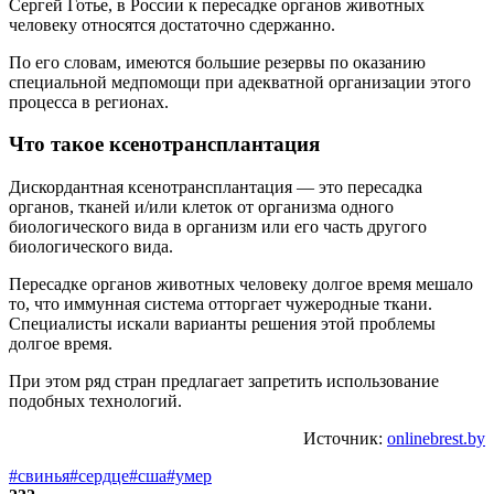
Сергей Готье, в России к пересадке органов животных
человеку относятся достаточно сдержанно.
По его словам, имеются большие резервы по оказанию
специальной медпомощи при адекватной организации этого
процесса в регионах.
Что такое ксенотрансплантация
Дискордантная ксенотрансплантация — это пересадка
органов, тканей и/или клеток от организма одного
биологического вида в организм или его часть другого
биологического вида.
Пересадке органов животных человеку долгое время мешало
то, что иммунная система отторгает чужеродные ткани.
Специалисты искали варианты решения этой проблемы
долгое время.
При этом ряд стран предлагает запретить использование
подобных технологий.
Источник:
onlinebrest.by
#свинья
#сердце
#сша
#умер