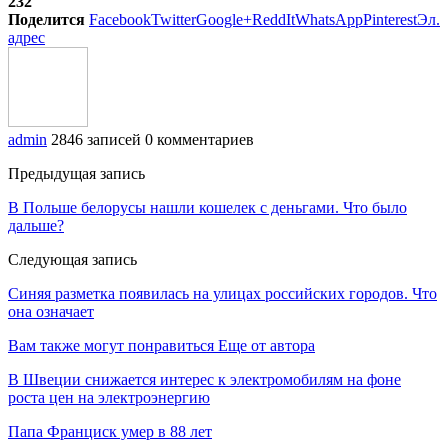
232
Поделится
Facebook
Twitter
Google+
ReddIt
WhatsApp
Pinterest
Эл.
адрес
admin
2846 записей
0 комментариев
Предыдущая запись
В Польше белорусы нашли кошелек с деньгами. Что было
дальше?
Следующая запись
Синяя разметка появилась на улицах российских городов. Что
она означает
Вам также могут понравиться
Еще от автора
В Швеции снижается интерес к электромобилям на фоне
роста цен на электроэнергию
Папа Франциск умер в 88 лет