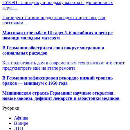
ГУБЭП: за покупку и продажу валюты с рук виновных
ждут…
Президент Латвии поддержал идею запрета выдачи
россиянам…
Массовая стрельба в Штаде: 5–6 погибших в центре
помощи молодым матерям
В Германии обострился спор вокруг миграции и
социальных расходов
Как подготовить дом к современным технологиям: что стоит
предусмотреть еще на этапе ремонта
В Германии зафиксирован рекордно низкий уровень
браков — минимум с 1950 года
Медицинская отрасль Германии: научные открытия,
новые законы, дефицит лекарств и забастовки медиков
Рубрики
Афиша
В мире
ДТП