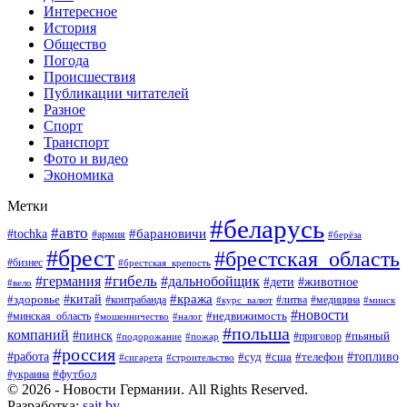
Интересное
История
Общество
Погода
Происшествия
Публикации читателей
Разное
Спорт
Транспорт
Фото и видео
Экономика
Метки
#беларусь
#авто
#барановичи
#tochka
#армия
#берёза
#брест
#брестская_область
#бизнес
#брестская_крепость
#гибель
#дальнобойщик
#германия
#дети
#животное
#вело
#кража
#китай
#здоровье
#литва
#медицина
#контрабанда
#курс_валют
#минск
#новости
#минская_область
#недвижимость
#мошенничество
#налог
#польша
компаний
#пинск
#приговор
#пьяный
#подорожание
#пожар
#россия
#работа
#суд
#сша
#телефон
#топливо
#сигарета
#строительство
#футбол
#украина
© 2026 - Новости Германии. All Rights Reserved.
Разработка:
sait.by