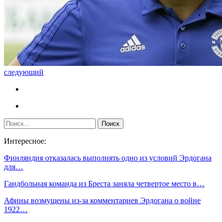
следующий
Интересное:
Финляндия отказалась выполнять одно из условий Эрдогана
для…
Гандбольная команда из Бреста заняла четвертое место в…
Афины возмущены из-за комментариев Эрдогана о войне
1922…