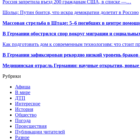
Россия запретила въезд 200 гражданам США, в списке —…
Шольц: Путин боится, что искра демократии долетит в Россию
Массовая стрельба в Штаде: 5–6 погибших в центре помо
В Германии обострился спор вокруг миграции и социальных
Как подготовить дом к современным технологиям: что стоит пр
В Германии зафиксирован рекордно низкий уровень браков
Медицинская отрасль Германии: научные открытия, новые 
Рубрики
Афиша
В мире
ДТП
Интересное
История
Общество
Погода
Происшествия
Публикации читателей
Разное