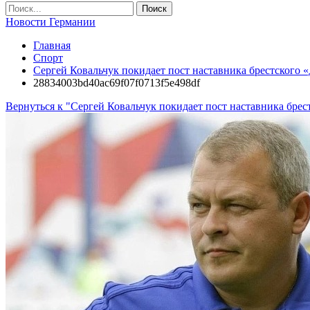
Новости Германии
Главная
Спорт
Сергей Ковальчук покидает пост наставника брестского 
28834003bd40ac69f07f0713f5e498df
Вернуться к "Сергей Ковальчук покидает пост наставника бре