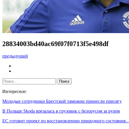
28834003bd40ac69f07f0713f5e498df
предыдущий
Интересное:
Молодые сотрудники Брестской таможни принесли присягу
В Польше Skoda врезалась в грузовик с белорусом за рулем
ЕС готовит проект по восстановлению природного состояния