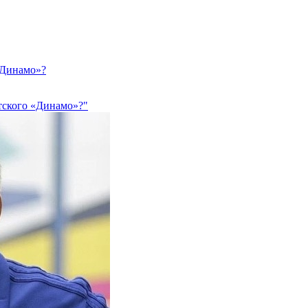
«Динамо»?
стского «Динамо»?"