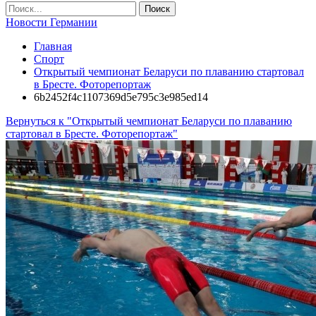
Новости Германии
Главная
Спорт
Открытый чемпионат Беларуси по плаванию стартовал
в Бресте. Фоторепортаж
6b2452f4c1107369d5e795c3e985ed14
Вернуться к "Открытый чемпионат Беларуси по плаванию
стартовал в Бресте. Фоторепортаж"