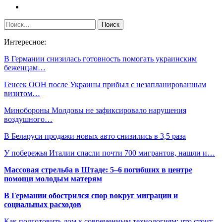
Интересное:
В Германии снизилась готовность помогать украинским
беженцам…
Генсек ООН после Украины прибыл с незапланированным
визитом…
Минобороны Молдовы не зафиксировало нарушения
воздушного…
В Беларуси продажи новых авто снизились в 3,5 раза
У побережья Италии спасли почти 700 мигрантов, нашли и…
Массовая стрельба в Штаде: 5–6 погибших в центре
помощи молодым матерям
В Германии обострился спор вокруг миграции и
социальных расходов
Как подготовить дом к современным технологиям: что стоит