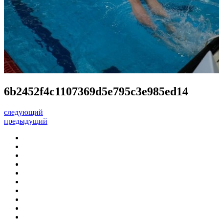
6b2452f4c1107369d5e795c3e985ed14
следующий
предыдущий