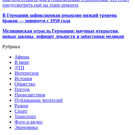
предусмотреть еще на этапе ремонта
В Германии зафиксирован рекордно низкий уровень
браков — минимум с 1950 года
Медицинская отрасль Германии: научные открытия,
новые законы, дефицит лекарств и забастовки медиков
Рубрики
Афиша
В мире
ДТП
Интересное
История
Общество
Погода
Происшествия
Публикации читателей
Разное
Спорт
Транспорт
Фото и видео
Экономика