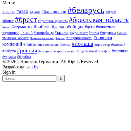
Метки
#беларусь
#авто
#барановичи
#tochka
#армия
#берёза
#брест
#брестская_область
#бизнес
#брестская_крепость
#гибель
#дальнобойщик
#германия
#дети
#животное
#вело
#кража
#китай
#здоровье
#литва
#медицина
#контрабанда
#курс_валют
#минск
#новости
#минская_область
#недвижимость
#мошенничество
#налог
#польша
компаний
#пинск
#приговор
#пьяный
#подорожание
#пожар
#россия
#работа
#суд
#сша
#телефон
#топливо
#сигарета
#строительство
#футбол
#украина
© 2026 - Новости Германии. All Rights Reserved.
Разработка:
sait.by
Sign in