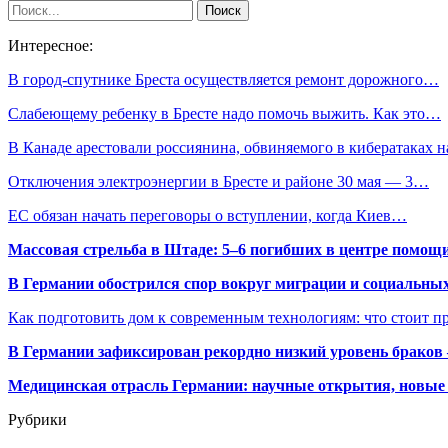
Интересное:
В город-спутнике Бреста осуществляется ремонт дорожного…
Слабеющему ребенку в Бресте надо помочь выжить. Как это…
В Канаде арестовали россиянина, обвиняемого в кибератаках 
Отключения электроэнергии в Бресте и районе 30 мая — 3…
ЕС обязан начать переговоры о вступлении, когда Киев…
Массовая стрельба в Штаде: 5–6 погибших в центре помо
В Германии обострился спор вокруг миграции и социальных
Как подготовить дом к современным технологиям: что стоит пр
В Германии зафиксирован рекордно низкий уровень браков
Медицинская отрасль Германии: научные открытия, новые 
Рубрики