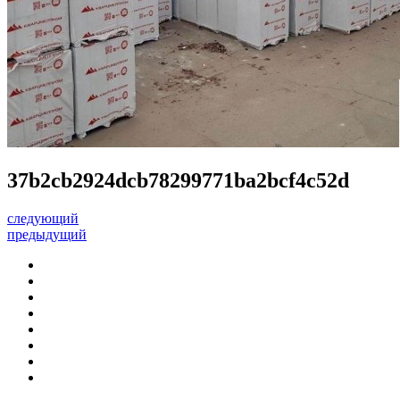
37b2cb2924dcb78299771ba2bcf4c52d
следующий
предыдущий