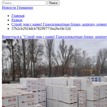
Новости Германии
Главная
Разное
Строй дом с нами! Газосиликатные блоки, кирпич, цемент
37b2cb2924dcb78299771ba2bcf4c52d
Вернуться к "Строй дом с нами! Газосиликатные блоки, кирпич