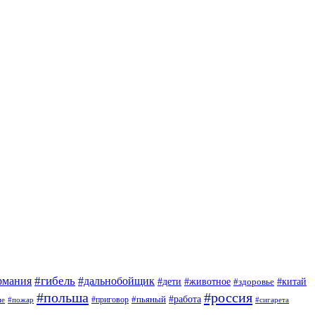
#гибель
#дальнобойщик
рмания
#дети
#животное
#китай
#здоровье
#польша
#россия
#работа
#приговор
#пьяный
ие
#пожар
#сигарета