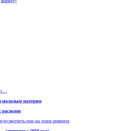
 маркет»
жат…
щи молодым матерям
 расходов
едусмотреть еще на этапе ремонта
 — минимум с 1950 года