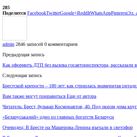
285
Поделится
Facebook
Twitter
Google+
ReddIt
WhatsApp
Pinterest
Эл. 
admin
2846 записей
0 комментариев
Предыдущая запись
Как оформить ДТП без вызова госавтоинспектора, рассказали 
Следующая запись
Брестской крепости – 180 лет: как строилась знаменитая цитаде
Вам также могут понравиться
Еще от автора
Читатель: Брест, бульвар Космонавтов, 40. Под окном дома кр
«Беларуськалий» одно из главных богатств Беларуси
Очевидец: В Бресте на Машерова-Ленина въехали в светофор