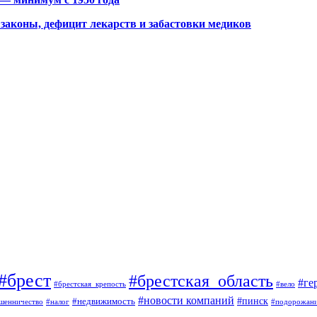
законы, дефицит лекарств и забастовки медиков
#брест
#брестская_область
#ге
#брестская_крепость
#вело
#новости компаний
#пинск
#недвижимость
шенничество
#налог
#подорожан