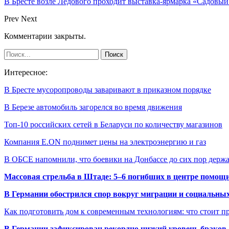
В Бресте возле Ледового проходит выставка-ярмарка «Садовый
Prev
Next
Комментарии закрыты.
Интересное:
В Бресте мусоропроводы заваривают в приказном порядке
В Березе автомобиль загорелся во время движения
Топ-10 российских сетей в Беларуси по количеству магазинов
Компания E.ON поднимет цены на электроэнергию и газ
В ОБСЕ напомнили, что боевики на Донбассе до сих пор дер
Массовая стрельба в Штаде: 5–6 погибших в центре помо
В Германии обострился спор вокруг миграции и социальных
Как подготовить дом к современным технологиям: что стоит пр
В Германии зафиксирован рекордно низкий уровень браков