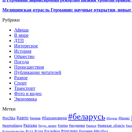
Медицинская отрасль Германии: научные открытия, новые 
Рубрики
Афиша
В мире
ДТП
Интересное
История
Общество
Погода
Происшествия
Публикации читателей
Разное
Спорт
Транспорт
Фото и видео
Экономика
Метки
#беларусь
#авто
#барановичи
#tochka
#армия
#бизнес
#берёза
#кража
#литва
#медицина
#минская_область
#контрабанда
#курс_валют
#минск
#мо
#суд
#сша
#телефон
#топливо
#футбол
#украина
#строительство