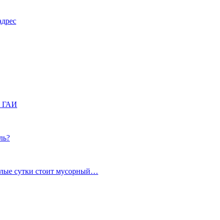
адрес
в ГАИ
ль?
углые сутки стоит мусорный…