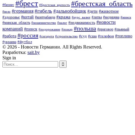
#брест
#брестская_область
#бизнес
#брестская_крепость
#гибель
#дальнобойщик
#германия
#дети
#животное
#вело
#кража
#китай
#здоровье
#литва
#медицина
#контрабанда
#курс_валют
#минск
#новости
#минская_область
#недвижимость
#мошенничество
#налог
#польша
компаний
#пинск
#приговор
#пьяный
#подорожание
#пожар
#россия
#работа
#суд
#сша
#телефон
#топливо
#сигарета
#строительство
#футбол
#украина
© 2026 - Новости Германии. All Rights Reserved.
Разработка:
sait.by
Sign in