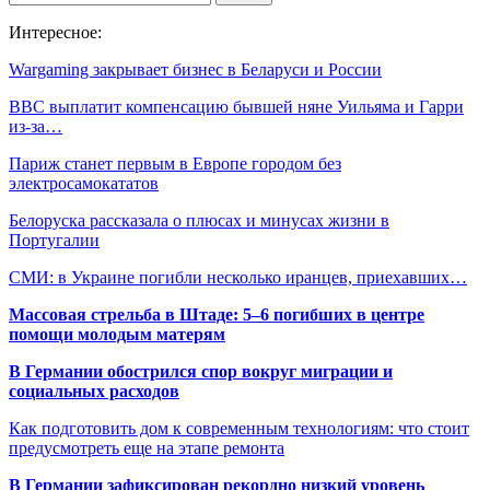
Интересное:
Wargaming закрывает бизнес в Беларуси и России
BBC выплатит компенсацию бывшей няне Уильяма и Гарри
из-за…
Париж станет первым в Европе городом без
электросамокататов
Белоруска рассказала о плюсах и минусах жизни в
Португалии
СМИ: в Украине погибли несколько иранцев, приехавших…
Массовая стрельба в Штаде: 5–6 погибших в центре
помощи молодым матерям
В Германии обострился спор вокруг миграции и
социальных расходов
Как подготовить дом к современным технологиям: что стоит
предусмотреть еще на этапе ремонта
В Германии зафиксирован рекордно низкий уровень