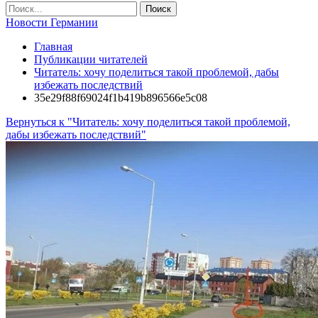
Новости Германии
Главная
Публикации читателей
Читатель: хочу поделиться такой проблемой, дабы
избежать последствий
35e29f88f69024f1b419b896566e5c08
Вернуться к "Читатель: хочу поделиться такой проблемой,
дабы избежать последствий"