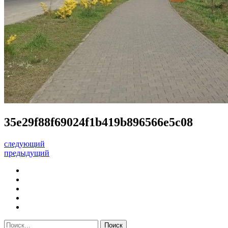
35e29f88f69024f1b419b896566e5c08
следующий
предыдущий