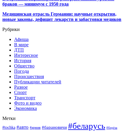
браков — минимум с 1950 года
Медицинская отрасль Германии: научные открытия,
новые законы, дефицит лекарств и забастовки медиков
Рубрики
Афиша
В мире
ДТП
Интересное
История
Общество
Погода
Происшествия
Публикации читателей
Разное
Спорт
Транспорт
Фото и видео
Экономика
Метки
#беларусь
#авто
#барановичи
#tochka
#армия
#берёза