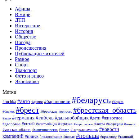
Афиша
В мире
ДТП
Интересное
История
Общество
Погода
Происшествия
Публикации читателей
Разное
Спорт
Транспорт
Фото и видео
Экономика
Метки
#беларусь
#авто
#барановичи
#tochka
#армия
#берёза
#брест
#брестская_область
#бизнес
#брестская_крепость
#гибель
#дальнобойщик
#германия
#дети
#животное
#вело
#кража
#китай
#здоровье
#литва
#медицина
#контрабанда
#курс_валют
#минск
#новости
#минская_область
#недвижимость
#мошенничество
#налог
#польша
компаний
#пинск
#приговор
#пьяный
#подорожание
#пожар