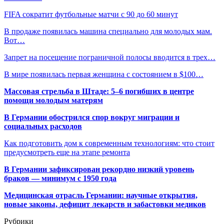
FIFA сократит футбольные матчи с 90 до 60 минут
В продаже появилась машина специально для молодых мам.
Вот…
Запрет на посещение пограничной полосы вводится в трех…
В мире появилась первая женщина с состоянием в $100…
Массовая стрельба в Штаде: 5–6 погибших в центре
помощи молодым матерям
В Германии обострился спор вокруг миграции и
социальных расходов
Как подготовить дом к современным технологиям: что стоит
предусмотреть еще на этапе ремонта
В Германии зафиксирован рекордно низкий уровень
браков — минимум с 1950 года
Медицинская отрасль Германии: научные открытия,
новые законы, дефицит лекарств и забастовки медиков
Рубрики