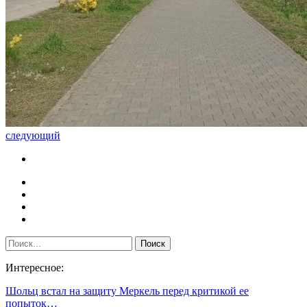
следующий
Интересное:
Шольц встал на защиту Меркель перед критикой ее
попыток…