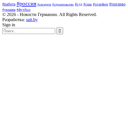
#россия
#работа
#суд
#сша
#телефон
#топливо
#сигарета
#строительство
#футбол
#украина
© 2026 - Новости Германии. All Rights Reserved.
Разработка:
sait.by
Sign in