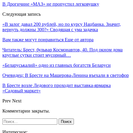
В Дрогичине «МАЗ» не пропустил легковушку
Следующая запись
«В залог давал 200 рублей, но по курсу Нацбанка. Значит,
вернуть должны 300?» Сводящая с ума задачка
Вам также могут понравиться
Еще от автора
Читатель: Брест, бульвар Космонавтов, 40. Под окном дома
круглые сутки стоит мусорный…
«Беларуськалий» одно из главных богатств Беларуси
Очевидец: В Бресте на Машерова-Ленина въехали в светофор
В Бресте возле Ледового проходит выставка-ярмарка
«Садовый маркет»
Prev
Next
Комментарии закрыты.
Интересное: