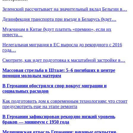
Зеленский рассчитывает на значительный вклад Бельгии в…
Дезинфекция транспорта при въезде в Беларусь будет…
Мужчинам в Китае будут платить «премию», если их
невеста…
Нелегальная миграция в ЕС выросла до рекордного с 2016
года…
Смотрите, как идет подготовка к масштабной застройке в…
Массовая стрельба в Штаде: 5–6 погибших в центре
помощи молодым матерям
В Германии обострился спор вокруг миграции и
социальных расходов
Как подготовить дом к современным технологиям: что стоит
предусмотреть еще на этапе ремонта
В Германии зафиксирован рекордно низкий уровень
браков — минимум с 1950 года
Медицинская отрасль Германии: научные открытия,