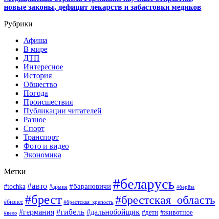
новые законы, дефицит лекарств и забастовки медиков
Рубрики
Афиша
В мире
ДТП
Интересное
История
Общество
Погода
Происшествия
Публикации читателей
Разное
Спорт
Транспорт
Фото и видео
Экономика
Метки
#беларусь
#авто
#барановичи
#tochka
#армия
#берёза
#брест
#брестская_область
#бизнес
#брестская_крепость
#гибель
#дальнобойщик
#германия
#дети
#животное
#вело