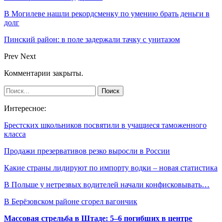
В Могилеве нашли рекордсменку по умению брать деньги в
долг
Пинский район: в поле задержали тачку с унитазом
Prev
Next
Комментарии закрыты.
Интересное:
Брестских школьников посвятили в учащиеся таможенного
класса
Продажи презервативов резко выросли в России
Какие страны лидируют по импорту водки – новая статистика
В Польше у нетрезвых водителей начали конфисковывать…
В Берёзовском районе сгорел вагончик
Массовая стрельба в Штаде: 5–6 погибших в центре