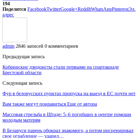
194
Поделится
Facebook
Twitter
Google+
ReddIt
WhatsApp
Pinterest
Эл.
адрес
admin
2846 записей
0 комментариев
Предыдущая запись
Кобринские дзюдоисты стали первыми на спартакиаде
Брестской области
Следующая запись
Фур в белорусских пунктах пропуска на выезд в ЕС почти нет
Вам также могут понравиться
Еще от автора
Массовая стрельба в Штаде: 5–6 погибших в центре помощи
молодым матерям
В Беларуси парень обокрал знакомого, а потом инсценировал
свое ограбление — ударил…