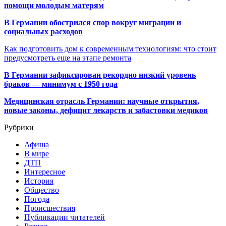
помощи молодым матерям
В Германии обострился спор вокруг миграции и
социальных расходов
Как подготовить дом к современным технологиям: что стоит
предусмотреть еще на этапе ремонта
В Германии зафиксирован рекордно низкий уровень
браков — минимум с 1950 года
Медицинская отрасль Германии: научные открытия,
новые законы, дефицит лекарств и забастовки медиков
Рубрики
Афиша
В мире
ДТП
Интересное
История
Общество
Погода
Происшествия
Публикации читателей