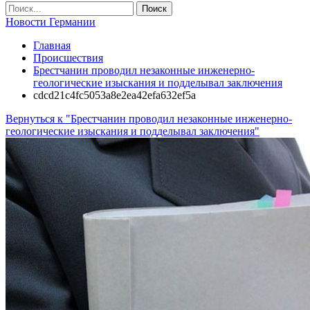
Новости Германии
Главная
Происшествия
Брестчанин проводил незаконные инженерно-
геологические изыскания и подделывал заключения
cdcd21c4fc5053a8e2ea42efa632ef5a
Вернуться к "Брестчанин проводил незаконные инженерно-
геологические изыскания и подделывал заключения"