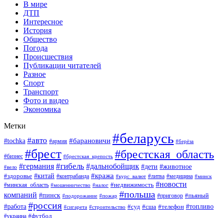
В мире
ДТП
Интересное
История
Общество
Погода
Происшествия
Публикации читателей
Разное
Спорт
Транспорт
Фото и видео
Экономика
Метки
#беларусь
#авто
#барановичи
#tochka
#армия
#берёза
#брест
#брестская_область
#бизнес
#брестская_крепость
#гибель
#дальнобойщик
#германия
#дети
#животное
#вело
#кража
#китай
#здоровье
#литва
#медицина
#контрабанда
#курс_валют
#минск
#новости
#минская_область
#недвижимость
#мошенничество
#налог
#польша
компаний
#пинск
#приговор
#пьяный
#подорожание
#пожар
#россия
#работа
#суд
#сша
#телефон
#топливо
#сигарета
#строительство
#футбол
#украина