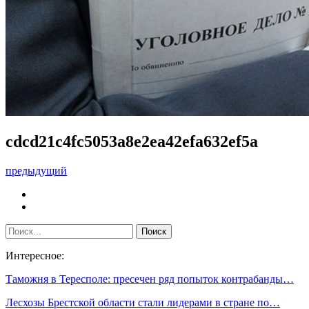
cdcd21c4fc5053a8e2ea42efa632ef5a
предыдущий
Интересное:
Таможня в Тересполе: пресечен ряд попыток контрабанды…
Лесхозы Брестской области стали лидерами в стране по…