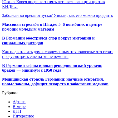
Южная Корея впервые за пять лет ввела санкции против
КНДР…
Заболели во время отпуска? Узнали, как его можно продлить
Массовая стрельба в Штаде: 5–6 погибших в центре
помощи молодым матерям
В Германии обострился спор вокруг миграции и
социальных расходов
Как подготовить дом к современным технологиям: что стоит
предусмотреть еще на этапе ремонта
В Германии зафиксирован рекордно низкий уровень
браков — минимум с 1950 года
Медицинская отрасль Германии: научные открытия,
новые законы, дефицит лекарств и забастовки медиков
Рубрики
Афиша
В мире
ДТП
Интересное