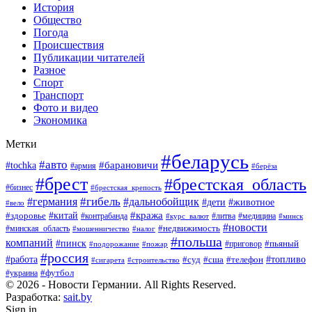
История
Общество
Погода
Происшествия
Публикации читателей
Разное
Спорт
Транспорт
Фото и видео
Экономика
Метки
#беларусь
#авто
#барановичи
#tochka
#армия
#берёза
#брест
#брестская_область
#бизнес
#брестская_крепость
#гибель
#дальнобойщик
#германия
#дети
#животное
#вело
#кража
#китай
#здоровье
#литва
#медицина
#контрабанда
#курс_валют
#минск
#новости
#минская_область
#недвижимость
#мошенничество
#налог
#польша
компаний
#пинск
#приговор
#пьяный
#подорожание
#пожар
#россия
#работа
#суд
#сша
#телефон
#топливо
#сигарета
#строительство
#футбол
#украина
© 2026 - Новости Германии. All Rights Reserved.
Разработка:
sait.by
Sign in