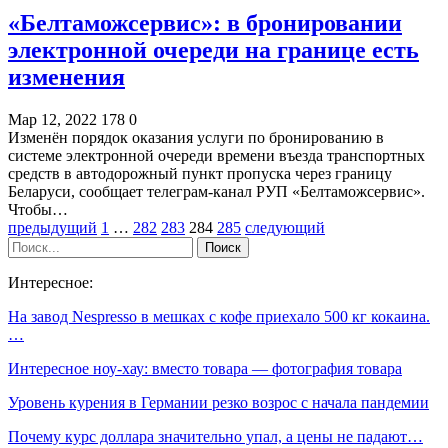
«Белтаможсервис»: в бронировании
электронной очереди на границе есть
изменения
Мар 12, 2022
178
0
Изменён порядок оказания услуги по бронированию в
системе электронной очереди времени въезда транспортных
средств в автодорожный пункт пропуска через границу
Беларуси, сообщает телеграм-канал РУП «Белтаможсервис».
Чтобы…
предыдущий
1
…
282
283
284
285
следующий
Интересное:
На завод Nespresso в мешках с кофе приехало 500 кг кокаина.
…
Интересное ноу-хау: вместо товара — фотография товара
Уровень курения в Германии резко возрос с начала пандемии
Почему курс доллара значительно упал, а цены не падают…