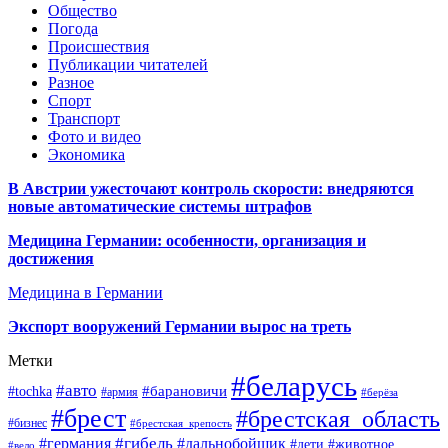
Общество
Погода
Происшествия
Публикации читателей
Разное
Спорт
Транспорт
Фото и видео
Экономика
В Австрии ужесточают контроль скорости: внедряются
новые автоматические системы штрафов
Медицина Германии: особенности, организация и
достижения
Медицина в Германии
Экспорт вооружений Германии вырос на треть
Метки
#беларусь
#авто
#барановичи
#tochka
#армия
#берёза
#брест
#брестская_область
#бизнес
#брестская_крепость
#гибель
#дальнобойщик
#германия
#дети
#животное
#вело