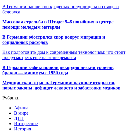
В Германии нашли три краденых полуприцепа и спящего
белоруса
Массовая стрельба в Штаде: 5–6 погибших в центре
помощи молодым матерям
В Германии обострился спор вокруг миграции и
социальных расходов
Как подготовить дом к современным технологиям: что стоит
предусмотреть еще на этапе ремонта
В Германии зафиксирован рекордно низкий уровень
браков — минимум с 1950 года
Медицинская отрасль Германии: научные открытия,
новые законы, дефицит лекарств и забастовки медиков
Рубрики
Афиша
В мире
ДТП
Интересное
История