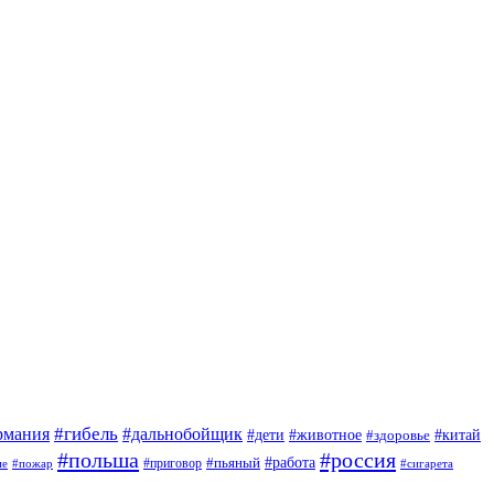
#гибель
#дальнобойщик
рмания
#дети
#животное
#китай
#здоровье
#польша
#россия
#работа
#приговор
#пьяный
ие
#пожар
#сигарета