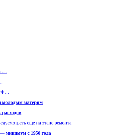
сть…
и…
ы РФ…
щи молодым матерям
 расходов
едусмотреть еще на этапе ремонта
 — минимум с 1950 года