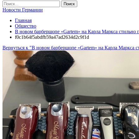
Новости Германии
Главная
Общество
В новом барбершопе «Gartem» на Карла Маркса стильно пр
f0c1b64f5abdfb59a47ad2634d2c9f1d
Вернуться к "В новом барбершопе «Gartem» на Карла Маркса с