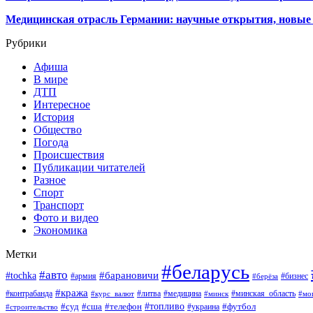
Медицинская отрасль Германии: научные открытия, новые 
Рубрики
Афиша
В мире
ДТП
Интересное
История
Общество
Погода
Происшествия
Публикации читателей
Разное
Спорт
Транспорт
Фото и видео
Экономика
Метки
#беларусь
#авто
#барановичи
#tochka
#армия
#бизнес
#берёза
#кража
#литва
#медицина
#минская_область
#контрабанда
#курс_валют
#минск
#мо
#суд
#сша
#телефон
#топливо
#футбол
#украина
#строительство