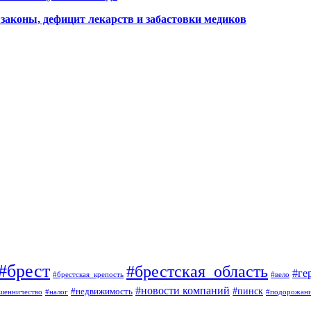
законы, дефицит лекарств и забастовки медиков
#брест
#брестская_область
#ге
#брестская_крепость
#вело
#новости компаний
#пинск
#недвижимость
шенничество
#налог
#подорожан