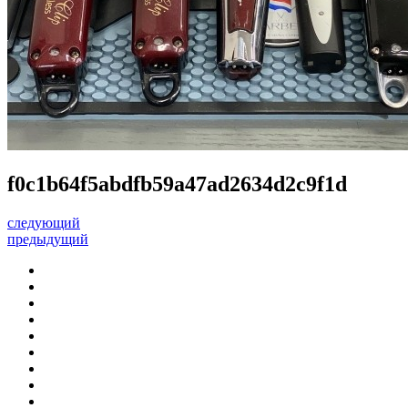
f0c1b64f5abdfb59a47ad2634d2c9f1d
следующий
предыдущий