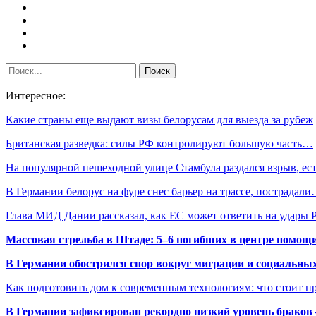
Интересное:
Какие страны еще выдают визы белорусам для выезда за рубеж
Британская разведка: силы РФ контролируют большую часть…
На популярной пешеходной улице Стамбула раздался взрыв, е
В Германии белорус на фуре снес барьер на трассе, пострадал
Глава МИД Дании рассказал, как ЕС может ответить на удар
Массовая стрельба в Штаде: 5–6 погибших в центре помо
В Германии обострился спор вокруг миграции и социальных
Как подготовить дом к современным технологиям: что стоит пр
В Германии зафиксирован рекордно низкий уровень браков