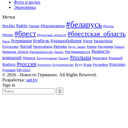
Фото и видео
Экономика
Метки
#беларусь
#авто
#барановичи
#tochka
#армия
#берёза
#брест
#брестская_область
#бизнес
#брестская_крепость
#гибель
#дальнобойщик
#германия
#дети
#животное
#вело
#кража
#китай
#здоровье
#литва
#медицина
#контрабанда
#курс_валют
#минск
#новости
#минская_область
#недвижимость
#мошенничество
#налог
#польша
компаний
#пинск
#приговор
#пьяный
#подорожание
#пожар
#россия
#работа
#суд
#сша
#телефон
#топливо
#сигарета
#строительство
#футбол
#украина
© 2026 - Новости Германии. All Rights Reserved.
Разработка:
sait.by
Sign in