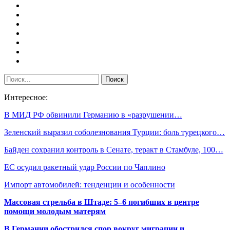
Интересное:
В МИД РФ обвинили Германию в «разрушении…
Зеленский выразил соболезнования Турции: боль турецкого…
Байден сохранил контроль в Сенате, теракт в Стамбуле, 100…
ЕС осудил ракетный удар России по Чаплино
Импорт автомобилей: тенденции и особенности
Массовая стрельба в Штаде: 5–6 погибших в центре
помощи молодым матерям
В Германии обострился спор вокруг миграции и