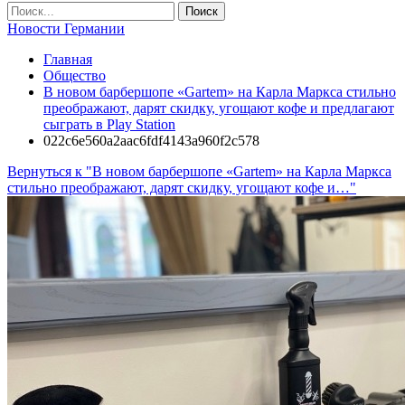
Новости Германии
Главная
Общество
В новом барбершопе «Gartem» на Карла Маркса стильно
преображают, дарят скидку, угощают кофе и предлагают
сыграть в Play Station
022c6e560a2aac6fdf4143a960f2c578
Вернуться к "В новом барбершопе «Gartem» на Карла Маркса
стильно преображают, дарят скидку, угощают кофе и…"