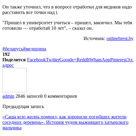
Он также уточнил, что в вопросе отработки для медиков надо
расставить все точки над i.
"Пришел в университет учиться – пришел, закончил. Мы тебя
готовили — отработай 10 лет", – сказал он.
Источник:
onlinebrest.by
#беларусь
#медицина
192
Поделится
Facebook
Twitter
Google+
ReddIt
WhatsApp
Pinterest
Эл.
адрес
admin
2846 записей
0 комментариев
Предыдущая запись
«Саша всю жизнь помнил, как хоронили погибших жители
соседних деревень». История чудом выжившего хатынского
мальчика