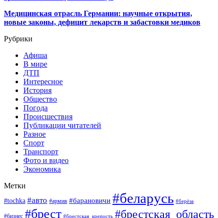
Медицинская отрасль Германии: научные открытия,
новые законы, дефицит лекарств и забастовки медиков
Рубрики
Афиша
В мире
ДТП
Интересное
История
Общество
Погода
Происшествия
Публикации читателей
Разное
Спорт
Транспорт
Фото и видео
Экономика
Метки
#беларусь
#авто
#барановичи
#tochka
#армия
#берёза
#брест
#брестская_область
#бизнес
#брестская_крепость