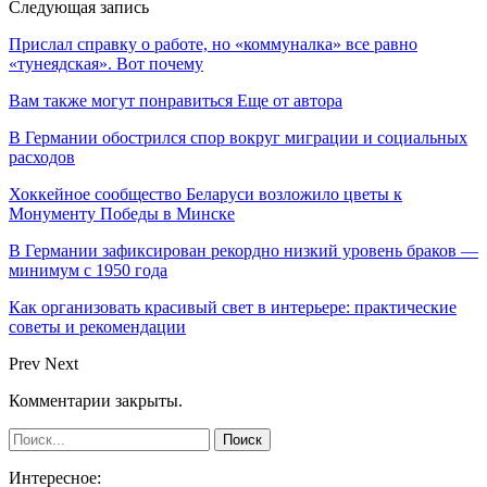
Следующая запись
Прислал справку о работе, но «коммуналка» все равно
«тунеядская». Вот почему
Вам также могут понравиться
Еще от автора
В Германии обострился спор вокруг миграции и социальных
расходов
Хоккейное сообщество Беларуси возложило цветы к
Монументу Победы в Минске
В Германии зафиксирован рекордно низкий уровень браков —
минимум с 1950 года
Как организовать красивый свет в интерьере: практические
советы и рекомендации
Prev
Next
Комментарии закрыты.
Интересное: