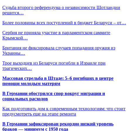
Судьба второго референдума о независимости Шотландии
решится…
Более половины всех поступлений в бюджет Беларуси – от…
Сербия не приняла участие в парламентском саммите
Крымской…
Британия не фиксировала случаев попадания оружия из
Украины…
Трое выходцев из Беларуси погибли в Израиле при
трагических…
Массовая стрельба в Штаде: 5–6 погибших в центре
помощи молодым матерям
В Германии обострился спор вокруг миграции и
социальных расходов
Как подготовить дом к современным технологиям: что стоит
предусмотреть еще на этапе ремонта
В Германии зафиксирован рекордно низкий уровень
браков — минимум с 1950 года