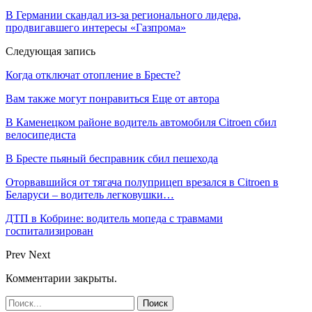
В Германии скандал из-за регионального лидера,
продвигавшего интересы «Газпрома»
Следующая запись
Когда отключат отопление в Бресте?
Вам также могут понравиться
Еще от автора
В Каменецком районе водитель автомобиля Citroen сбил
велосипедиста
В Бресте пьяный бесправник сбил пешехода
Оторвавшийся от тягача полуприцеп врезался в Citroen в
Беларуси – водитель легковушки…
ДТП в Кобрине: водитель мопеда с травмами
госпитализирован
Prev
Next
Комментарии закрыты.