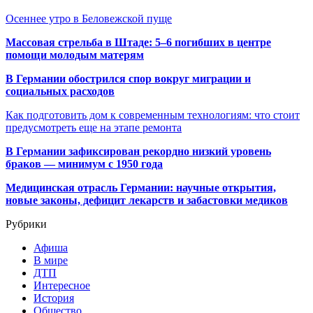
Осеннее утро в Беловежской пуще
Массовая стрельба в Штаде: 5–6 погибших в центре
помощи молодым матерям
В Германии обострился спор вокруг миграции и
социальных расходов
Как подготовить дом к современным технологиям: что стоит
предусмотреть еще на этапе ремонта
В Германии зафиксирован рекордно низкий уровень
браков — минимум с 1950 года
Медицинская отрасль Германии: научные открытия,
новые законы, дефицит лекарств и забастовки медиков
Рубрики
Афиша
В мире
ДТП
Интересное
История
Общество