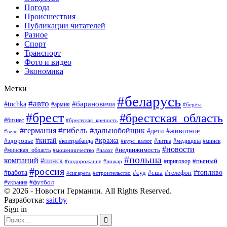
Погода
Происшествия
Публикации читателей
Разное
Спорт
Транспорт
Фото и видео
Экономика
Метки
#беларусь
#авто
#барановичи
#tochka
#армия
#берёза
#брест
#брестская_область
#бизнес
#брестская_крепость
#гибель
#дальнобойщик
#германия
#дети
#животное
#вело
#кража
#китай
#здоровье
#литва
#медицина
#контрабанда
#курс_валют
#минск
#новости
#минская_область
#недвижимость
#мошенничество
#налог
#польша
компаний
#пинск
#приговор
#пьяный
#подорожание
#пожар
#россия
#работа
#суд
#сша
#телефон
#топливо
#сигарета
#строительство
#футбол
#украина
© 2026 - Новости Германии. All Rights Reserved.
Разработка:
sait.by
Sign in