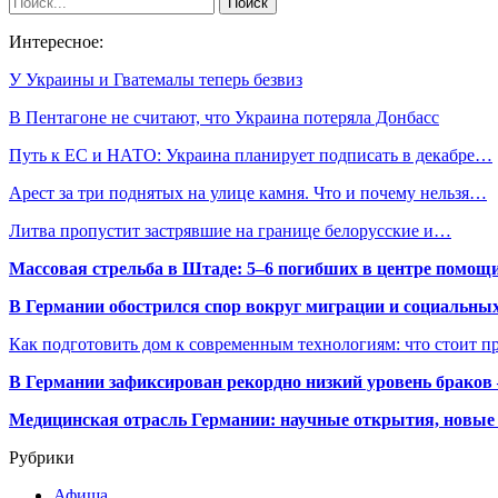
Интересное:
У Украины и Гватемалы теперь безвиз
В Пентагоне не считают, что Украина потеряла Донбасс
Путь к ЕС и НАТО: Украина планирует подписать в декабре…
Арест за три поднятых на улице камня. Что и почему нельзя…
Литва пропустит застрявшие на границе белорусские и…
Массовая стрельба в Штаде: 5–6 погибших в центре помо
В Германии обострился спор вокруг миграции и социальных
Как подготовить дом к современным технологиям: что стоит пр
В Германии зафиксирован рекордно низкий уровень браков
Медицинская отрасль Германии: научные открытия, новые 
Рубрики
Афиша