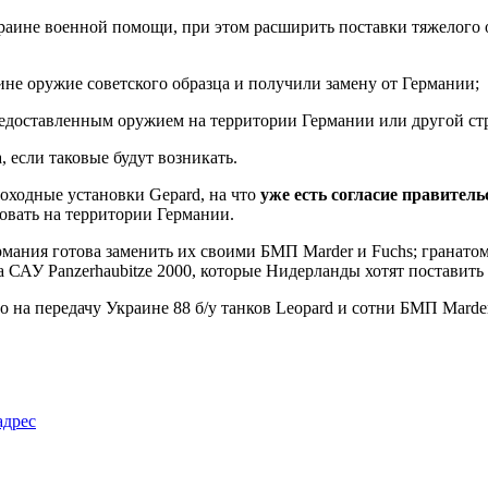
раине военной помощи, при этом расширить поставки тяжелого 
не оружие советского образца и получили замену от Германии;
едоставленным оружием на территории Германии или другой с
 если таковые будут возникать.
ходные установки Gepard, на что
уже есть согласие правитель
овать на территории Германии.
мания готова заменить их своими БМП Marder и Fuchs; гранато
 САУ Panzerhaubitze 2000, которые Нидерланды хотят поставить
во на передачу Украине 88 б/у танков Leopard и сотни БМП Marde
адрес