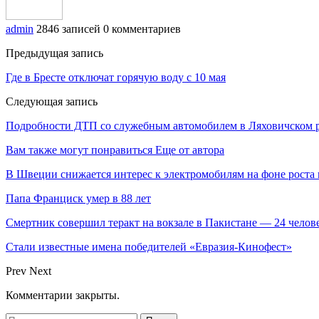
admin
2846 записей
0 комментариев
Предыдущая запись
Где в Бресте отключат горячую воду с 10 мая
Следующая запись
Подробности ДТП со служебным автомобилем в Ляховичском 
Вам также могут понравиться
Еще от автора
В Швеции снижается интерес к электромобилям на фоне роста 
Папа Франциск умер в 88 лет
Смертник совершил теракт на вокзале в Пакистане — 24 челов
Стали известные имена победителей «Евразия-Кинофест»
Prev
Next
Комментарии закрыты.