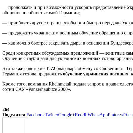
— продолжать и при возможности ускорять предоставление Ук
обороноспособность самой Германии;
— приобщать другие страны, чтобы они быстро передали Украи
— предложить украинским военным обучение обращению с пр
— как можно быстрее закрывать дыры в оснащении Бундесвера,
Среди конкретных обсуждаемых предложений — зенитные само
Обучение с гаубицами для украинских военных готово организ
Это также советские
Т-72
благодаря обмену со Словенией – Гер
Германия готова предложить
обучение украинских военных
на
Кроме того, компания Rheinmetall подала запрос в правительст
сотни САУ «Panzerhaubitze 2000».
264
Поделится
Facebook
Twitter
Google+
ReddIt
WhatsApp
Pinterest
Эл. 