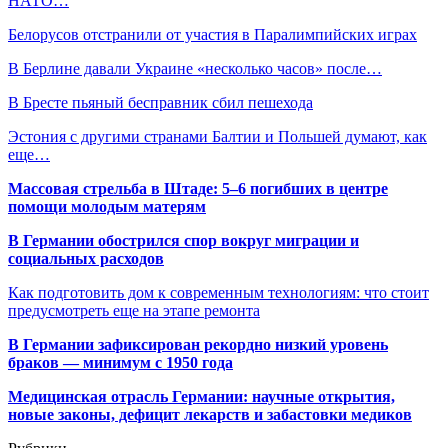
НАТО…
Белорусов отстранили от участия в Паралимпийских играх
В Берлине давали Украине «несколько часов» после…
В Бресте пьяный бесправник сбил пешехода
Эстония с другими странами Балтии и Польшей думают, как
еще…
Массовая стрельба в Штаде: 5–6 погибших в центре
помощи молодым матерям
В Германии обострился спор вокруг миграции и
социальных расходов
Как подготовить дом к современным технологиям: что стоит
предусмотреть еще на этапе ремонта
В Германии зафиксирован рекордно низкий уровень
браков — минимум с 1950 года
Медицинская отрасль Германии: научные открытия,
новые законы, дефицит лекарств и забастовки медиков