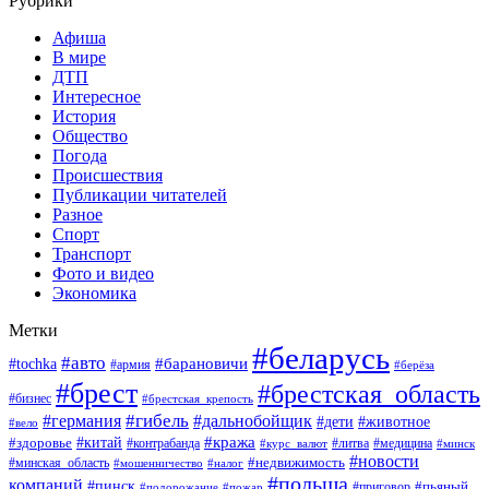
Рубрики
Афиша
В мире
ДТП
Интересное
История
Общество
Погода
Происшествия
Публикации читателей
Разное
Спорт
Транспорт
Фото и видео
Экономика
Метки
#беларусь
#авто
#барановичи
#tochka
#армия
#берёза
#брест
#брестская_область
#бизнес
#брестская_крепость
#гибель
#дальнобойщик
#германия
#дети
#животное
#вело
#кража
#китай
#здоровье
#литва
#медицина
#контрабанда
#курс_валют
#минск
#новости
#минская_область
#недвижимость
#мошенничество
#налог
#польша
компаний
#пинск
#приговор
#пьяный
#подорожание
#пожар