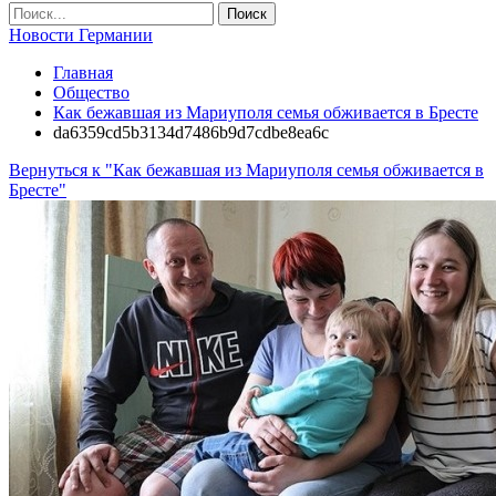
Новости Германии
Главная
Общество
Как бежавшая из Мариуполя семья обживается в Бресте
da6359cd5b3134d7486b9d7cdbe8ea6c
Вернуться к "Как бежавшая из Мариуполя семья обживается в
Бресте"