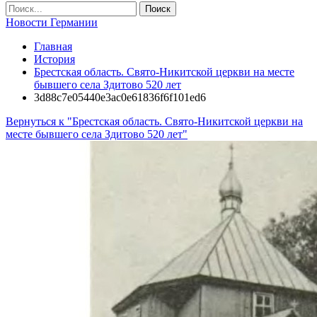
Новости Германии
Главная
История
Брестская область. Свято-Никитской церкви на месте
бывшего села Здитово 520 лет
3d88c7e05440e3ac0e61836f6f101ed6
Вернуться к "Брестская область. Свято-Никитской церкви на
месте бывшего села Здитово 520 лет"