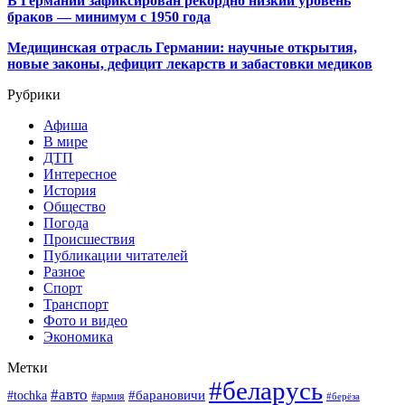
В Германии зафиксирован рекордно низкий уровень
браков — минимум с 1950 года
Медицинская отрасль Германии: научные открытия,
новые законы, дефицит лекарств и забастовки медиков
Рубрики
Афиша
В мире
ДТП
Интересное
История
Общество
Погода
Происшествия
Публикации читателей
Разное
Спорт
Транспорт
Фото и видео
Экономика
Метки
#беларусь
#авто
#барановичи
#tochka
#армия
#берёза