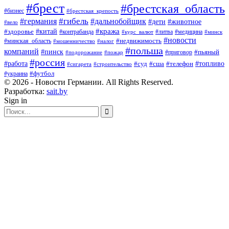
#брест
#брестская_область
#бизнес
#брестская_крепость
#гибель
#дальнобойщик
#германия
#дети
#животное
#вело
#кража
#китай
#здоровье
#литва
#медицина
#контрабанда
#курс_валют
#минск
#новости
#минская_область
#недвижимость
#мошенничество
#налог
#польша
компаний
#пинск
#приговор
#пьяный
#подорожание
#пожар
#россия
#работа
#суд
#сша
#телефон
#топливо
#сигарета
#строительство
#футбол
#украина
© 2026 - Новости Германии. All Rights Reserved.
Разработка:
sait.by
Sign in