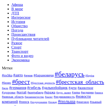
Афиша
В мире
ДТП
Интересное
История
Общество
Погода
Происшествия
Публикации читателей
Разное
Спорт
Транспорт
Фото и видео
Экономика
Метки
#беларусь
#авто
#барановичи
#tochka
#армия
#берёза
#брест
#брестская_область
#бизнес
#брестская_крепость
#гибель
#дальнобойщик
#германия
#дети
#животное
#вело
#кража
#китай
#здоровье
#литва
#медицина
#контрабанда
#курс_валют
#минск
#новости
#минская_область
#недвижимость
#мошенничество
#налог
#польша
компаний
#пинск
#приговор
#пьяный
#подорожание
#пожар