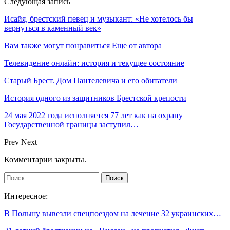
Следующая запись
Исайя, брестский певец и музыкант: «Не хотелось бы
вернуться в каменный век»
Вам также могут понравиться
Еще от автора
Телевидение онлайн: история и текущее состояние
Старый Брест. Дом Пантелевича и его обитатели
История одного из защитников Брестской крепости
24 мая 2022 года исполняется 77 лет как на охрану
Государственной границы заступил…
Prev
Next
Комментарии закрыты.
Интересное:
В Польшу вывезли спецпоездом на лечение 32 украинских…