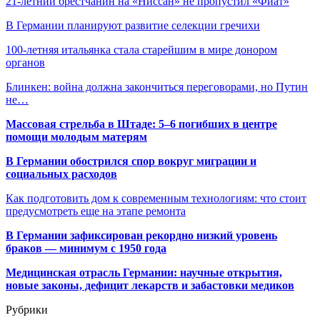
21-летний брестчанин на «Ниссан» не пропустил «Фиат»
В Германии планируют развитие селекции гречихи
100-летняя итальянка стала старейшим в мире донором
органов
Блинкен: война должна закончиться переговорами, но Путин
не…
Массовая стрельба в Штаде: 5–6 погибших в центре
помощи молодым матерям
В Германии обострился спор вокруг миграции и
социальных расходов
Как подготовить дом к современным технологиям: что стоит
предусмотреть еще на этапе ремонта
В Германии зафиксирован рекордно низкий уровень
браков — минимум с 1950 года
Медицинская отрасль Германии: научные открытия,
новые законы, дефицит лекарств и забастовки медиков
Рубрики