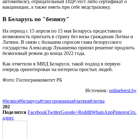
автомобиле), отрицательный ПЦР-тест либо сертификат о
вакцинации, а также иметь при себе медстраховку.
В Беларусь по "безвизу"
На период с 15 апреля по 15 мая Беларусь предоставила
возможность приехать в страну без визы гражданам Литвы и
Латвии. В связи с большим спросом глава белорусского
государства Александр Лукашенко принял решение продлить
безвизовый режим до конца 2022 года.
Как отметили в МИД Беларуси, такой подход в первую
очередь ориентирован на интересы простых людей.
Фото: Госпогранкомитет РБ
Источник:
onlinebrest.by
#безвиз
#беларусь
#григоровщина
#латвия
#литва
202
Поделится
Facebook
Twitter
Google+
ReddIt
WhatsApp
Pinterest
Эл.
адрес