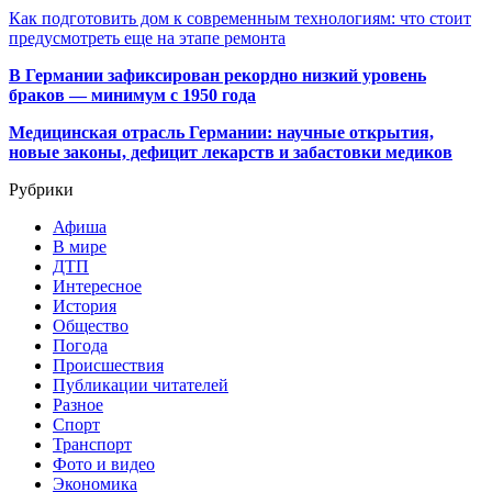
Как подготовить дом к современным технологиям: что стоит
предусмотреть еще на этапе ремонта
В Германии зафиксирован рекордно низкий уровень
браков — минимум с 1950 года
Медицинская отрасль Германии: научные открытия,
новые законы, дефицит лекарств и забастовки медиков
Рубрики
Афиша
В мире
ДТП
Интересное
История
Общество
Погода
Происшествия
Публикации читателей
Разное
Спорт
Транспорт
Фото и видео
Экономика