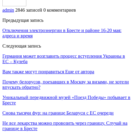
admin
2846 записей
0 комментариев
Предыдущая запись
Отключения электроэнергии в Бресте и районе 16-20 мая:
адреса и время
Следующая запись
Германия может возглавить процесс вступления Украины в
ЕС – Кулеба
Вам также могут понравиться
Еще от автора
Почему белорусов, поехавших в Москву за визами, не хотели
впускать обратно?
Уникальный передвижной музей «Поезд Победы» побывает в
Бресте
Снова тысячи фур: на границе Беларуси с ЕС очереди
Не все лекарства можно провозить через границу. Случай на
границе в Бресте