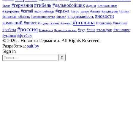
#гибель
#дальнобойщик
#германия
#дети
#животное
#вело
#кража
#китай
#здоровье
#литва
#медицина
#контрабанда
#курс_валют
#минск
#новости
#минская_область
#недвижимость
#мошенничество
#налог
#польша
компаний
#пинск
#приговор
#пьяный
#подорожание
#пожар
#россия
#работа
#суд
#сша
#телефон
#топливо
#сигарета
#строительство
#футбол
#украина
© 2026 - Новости Германии. All Rights Reserved.
Разработка:
sait.by
Sign in