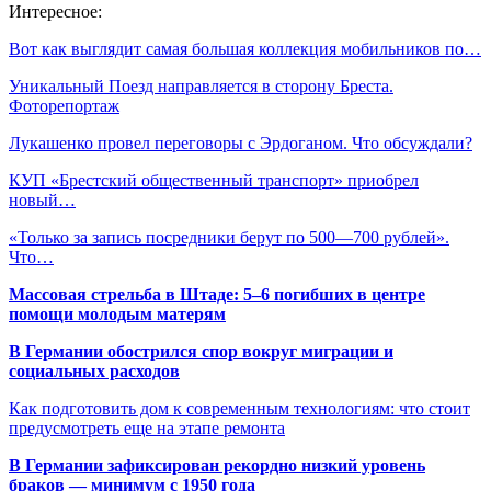
Интересное:
Вот как выглядит самая большая коллекция мобильников по…
Уникальный Поезд направляется в сторону Бреста.
Фоторепортаж
Лукашенко провел переговоры с Эрдоганом. Что обсуждали?
КУП «Брестский общественный транспорт» приобрел
новый…
«Только за запись посредники берут по 500—700 рублей».
Что…
Массовая стрельба в Штаде: 5–6 погибших в центре
помощи молодым матерям
В Германии обострился спор вокруг миграции и
социальных расходов
Как подготовить дом к современным технологиям: что стоит
предусмотреть еще на этапе ремонта
В Германии зафиксирован рекордно низкий уровень
браков — минимум с 1950 года