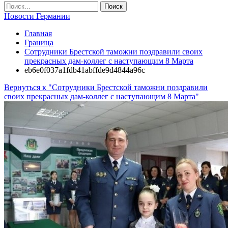
Новости Германии
Главная
Граница
Сотрудники Брестской таможни поздравили своих
прекрасных дам-коллег с наступающим 8 Марта
eb6e0f037a1fdb41abffde9d4844a96c
Вернуться к "Сотрудники Брестской таможни поздравили
своих прекрасных дам-коллег с наступающим 8 Марта"