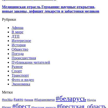
Медицинская отрасль Германии: научные открытия,
новые законы, дефицит лекарств и забастовки медиков
Рубрики
Афиша
В мире
ДТП
Интересное
История
Общество
Погода
Происшествия
Публикации читателей
Разное
Спорт
Транспорт
Фото и видео
Экономика
Метки
#беларусь
#авто
#барановичи
#tochka
#армия
#берёза
#брест
#брестская_область
#бизнес
#брестская_крепость