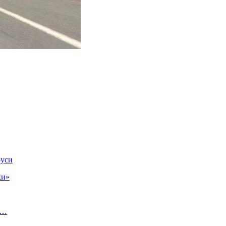
руси
ки»
―…