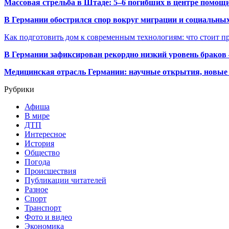
Массовая стрельба в Штаде: 5–6 погибших в центре помо
В Германии обострился спор вокруг миграции и социальных
Как подготовить дом к современным технологиям: что стоит пр
В Германии зафиксирован рекордно низкий уровень браков
Медицинская отрасль Германии: научные открытия, новые 
Рубрики
Афиша
В мире
ДТП
Интересное
История
Общество
Погода
Происшествия
Публикации читателей
Разное
Спорт
Транспорт
Фото и видео
Экономика