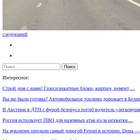
следующий
Интересное:
Строй дом с нами! Газосиликатные блоки, кирпич, цемент,…
Вы же были готовы? Автомобильное топливо дорожает в Бела
В Австрии в ДТП с фурой белоруса погиб водитель «легковуш
Россия использует ПВО для наземных атак из-за нехватки…
На аукционе продали самый дорогой Ferrari в истории. Цена 