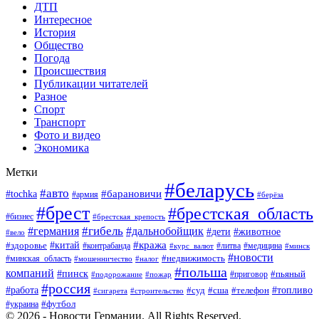
ДТП
Интересное
История
Общество
Погода
Происшествия
Публикации читателей
Разное
Спорт
Транспорт
Фото и видео
Экономика
Метки
#беларусь
#авто
#барановичи
#tochka
#армия
#берёза
#брест
#брестская_область
#бизнес
#брестская_крепость
#гибель
#дальнобойщик
#германия
#дети
#животное
#вело
#кража
#китай
#здоровье
#литва
#медицина
#контрабанда
#курс_валют
#минск
#новости
#минская_область
#недвижимость
#мошенничество
#налог
#польша
компаний
#пинск
#приговор
#пьяный
#подорожание
#пожар
#россия
#работа
#суд
#сша
#телефон
#топливо
#сигарета
#строительство
#футбол
#украина
© 2026 - Новости Германии. All Rights Reserved.