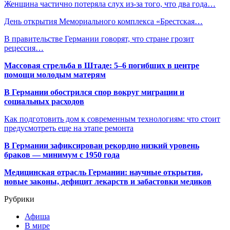
Женщина частично потеряла слух из-за того, что два года…
День открытия Мемориального комплекса «Брестская…
В правительстве Германии говорят, что стране грозит
рецессия…
Массовая стрельба в Штаде: 5–6 погибших в центре
помощи молодым матерям
В Германии обострился спор вокруг миграции и
социальных расходов
Как подготовить дом к современным технологиям: что стоит
предусмотреть еще на этапе ремонта
В Германии зафиксирован рекордно низкий уровень
браков — минимум с 1950 года
Медицинская отрасль Германии: научные открытия,
новые законы, дефицит лекарств и забастовки медиков
Рубрики
Афиша
В мире