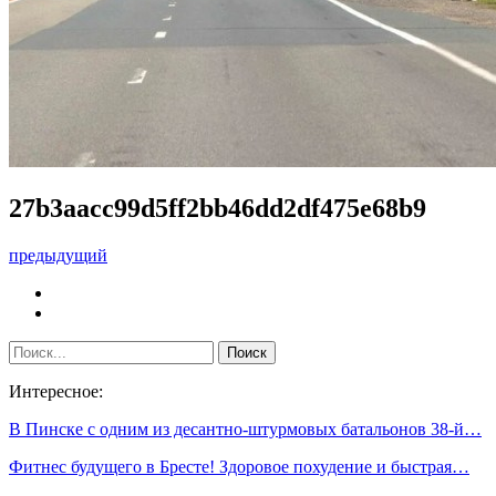
27b3aacc99d5ff2bb46dd2df475e68b9
предыдущий
Интересное:
В Пинске с одним из десантно-штурмовых батальонов 38-й…
Фитнес будущего в Бресте! Здоровое похудение и быстрая…