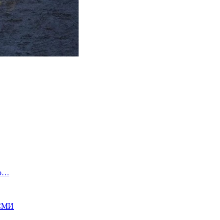
ко…
 СМИ