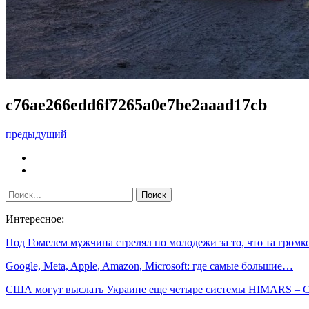
c76ae266edd6f7265a0e7be2aaad17cb
предыдущий
Интересное:
Под Гомелем мужчина стрелял по молодежи за то, что та гром
Google, Meta, Apple, Amazon, Microsoft: где самые большие…
США могут выслать Украине еще четыре системы HIMARS –