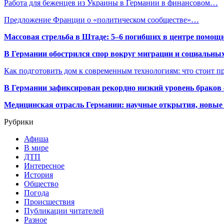
Работа для беженцев из Украины в Германии в финансовом…
Предложение Франции о «политическом сообществе»…
Массовая стрельба в Штаде: 5–6 погибших в центре помо
В Германии обострился спор вокруг миграции и социальных
Как подготовить дом к современным технологиям: что стоит пр
В Германии зафиксирован рекордно низкий уровень браков
Медицинская отрасль Германии: научные открытия, новые 
Рубрики
Афиша
В мире
ДТП
Интересное
История
Общество
Погода
Происшествия
Публикации читателей
Разное