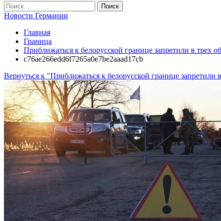
Новости Германии
Главная
Граница
Приближаться к белорусской границе запретили в трех о
c76ae266edd6f7265a0e7be2aaad17cb
Вернуться к "Приближаться к белорусской границе запретили 