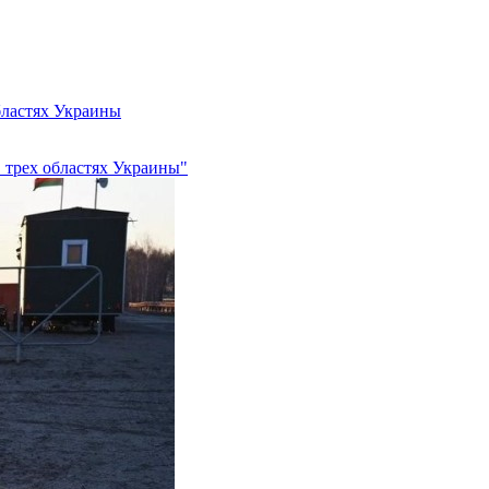
бластях Украины
в трех областях Украины"