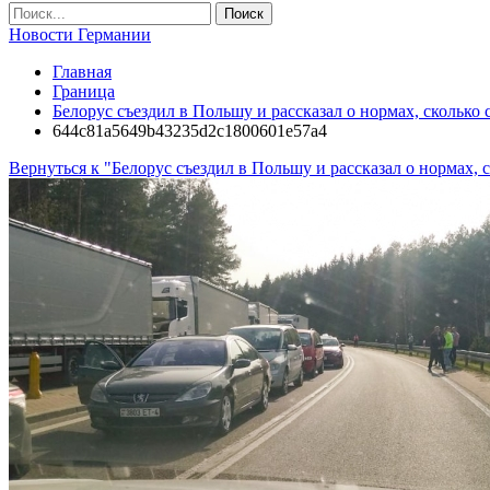
Новости Германии
Главная
Граница
Белорус съездил в Польшу и рассказал о нормах, сколько
644c81a5649b43235d2c1800601e57a4
Вернуться к "Белорус съездил в Польшу и рассказал о нормах,