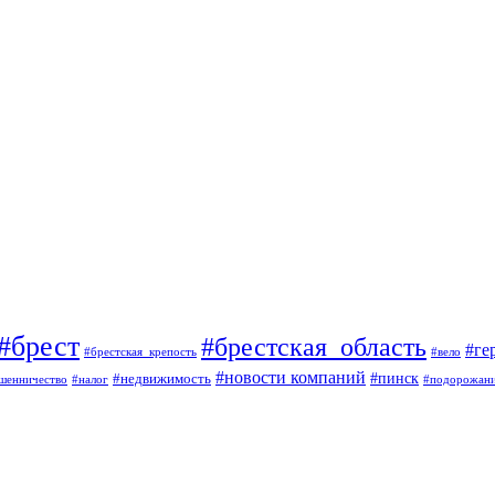
#брест
#брестская_область
#ге
#брестская_крепость
#вело
#новости компаний
#пинск
#недвижимость
шенничество
#налог
#подорожан