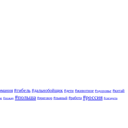
#гибель
#дальнобойщик
рмания
#дети
#животное
#китай
#здоровье
#польша
#россия
#работа
#приговор
#пьяный
ие
#пожар
#сигарета