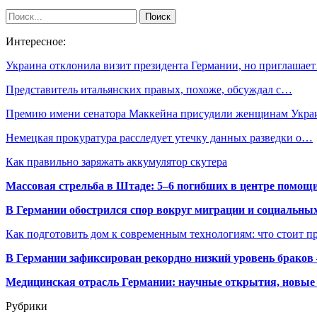
Интересное:
Украина отклонила визит президента Германии, но приглашае
Представитель итальянских правых, похоже, обсуждал с…
Премию имени сенатора Маккейна присудили женщинам Укр
Немецкая прокуратура расследует утечку данных разведки о…
Как правильно заряжать аккумулятор скутера
Массовая стрельба в Штаде: 5–6 погибших в центре помо
В Германии обострился спор вокруг миграции и социальных
Как подготовить дом к современным технологиям: что стоит пр
В Германии зафиксирован рекордно низкий уровень браков
Медицинская отрасль Германии: научные открытия, новые 
Рубрики