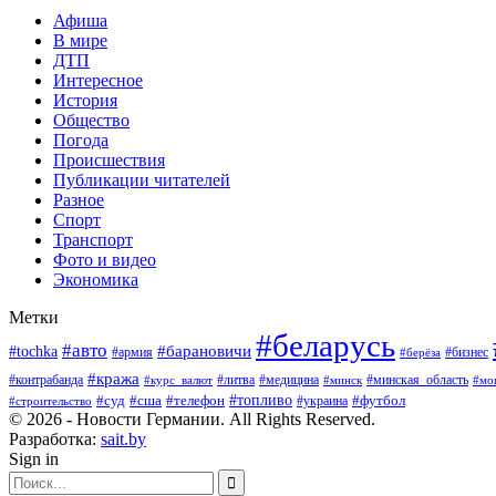
Афиша
В мире
ДТП
Интересное
История
Общество
Погода
Происшествия
Публикации читателей
Разное
Спорт
Транспорт
Фото и видео
Экономика
Метки
#беларусь
#авто
#барановичи
#tochka
#армия
#бизнес
#берёза
#кража
#литва
#медицина
#минская_область
#контрабанда
#курс_валют
#минск
#мо
#суд
#сша
#телефон
#топливо
#футбол
#украина
#строительство
© 2026 - Новости Германии. All Rights Reserved.
Разработка:
sait.by
Sign in