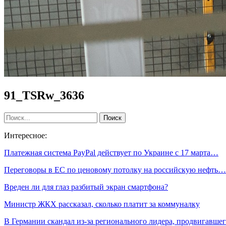
91_TSRw_3636
Интересное:
Платежная система PayPal действует по Украине с 17 марта…
Переговоры в ЕС по ценовому потолку на российскую нефть…
Вреден ли для глаз разбитый экран смартфона?
Министр ЖКХ рассказал, сколько платит за коммуналку
В Германии скандал из-за регионального лидера, продвигавш