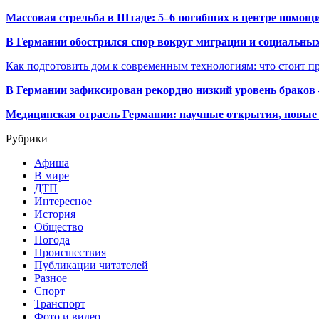
Массовая стрельба в Штаде: 5–6 погибших в центре помо
В Германии обострился спор вокруг миграции и социальных
Как подготовить дом к современным технологиям: что стоит пр
В Германии зафиксирован рекордно низкий уровень браков
Медицинская отрасль Германии: научные открытия, новые 
Рубрики
Афиша
В мире
ДТП
Интересное
История
Общество
Погода
Происшествия
Публикации читателей
Разное
Спорт
Транспорт
Фото и видео