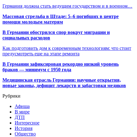
Германия должна стать ведущим государством и в военном…
Массовая стрельба в Штаде: 5–6 погибших в центре
помощи молодым матерям
В Германии обострился спор вокруг миграции и
социальных расходов
Как подготовить дом к современным технологиям: что стоит
предусмотреть еще на этапе ремонта
В Германии зафиксирован рекордно низкий уровень
браков — минимум с 1950 года
Медицинская отрасль Германии: научные открытия,
новые законы, дефицит лекарств и забастовки медиков
Рубрики
Афиша
В мире
ДТП
Интересное
История
Общество