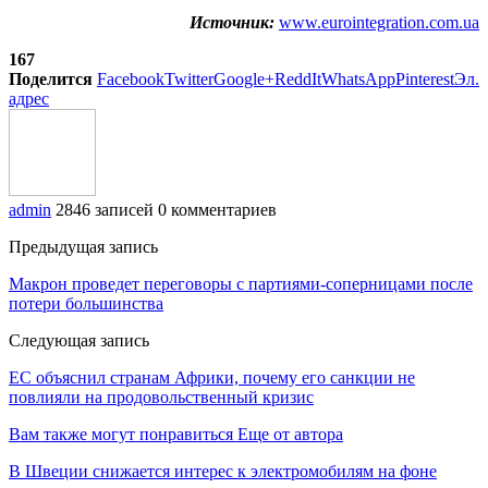
Источник:
www.eurointegration.com.ua
167
Поделится
Facebook
Twitter
Google+
ReddIt
WhatsApp
Pinterest
Эл.
адрес
admin
2846 записей
0 комментариев
Предыдущая запись
Макрон проведет переговоры с партиями-соперницами после
потери большинства
Следующая запись
ЕС объяснил странам Африки, почему его санкции не
повлияли на продовольственный кризис
Вам также могут понравиться
Еще от автора
В Швеции снижается интерес к электромобилям на фоне