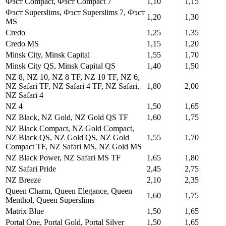
Фэст Compact, Фэст Compact 7
1,10
1,15
Фэст Superslims, Фэст Superslims 7, Фэст
1,20
1,30
MS
Credo
1,25
1,35
Credo MS
1,15
1,20
Minsk City, Minsk Capital
1,55
1,70
Minsk City QS, Minsk Capital QS
1,40
1,50
NZ 8, NZ 10, NZ 8 TF, NZ 10 TF, NZ 6,
NZ Safari TF, NZ Safari 4 TF, NZ Safari,
1,80
2,00
NZ Safari 4
NZ 4
1,50
1,65
NZ Black, NZ Gold, NZ Gold QS TF
1,60
1,75
NZ Black Compact, NZ Gold Compact,
NZ Black QS, NZ Gold QS, NZ Gold
1,55
1,70
Compact TF, NZ Safari MS, NZ Gold MS
NZ Black Power, NZ Safari MS TF
1,65
1,80
NZ Safari Pride
2,45
2,75
NZ Breeze
2,10
2,35
Queen Charm, Queen Elegance, Queen
1,60
1,75
Menthol, Queen Superslims
Matrix Blue
1,50
1,65
Portal One, Portal Gold, Portal Silver
1,50
1,65