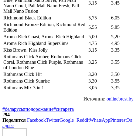
Blue, Pall Mall Nano Silver, Pall Mall
3,15
3,45
Nano Coral, Pall Mall Nano Fresh, Pall
Mall Nano Fusion
Richmond Black Edition
5,75
6,05
Richmond Bronze Edition, Richmond Red
5,55
5,85
Edition
Aroma Rich Coast, Aroma Rich Highland
5,00
5,20
Aroma Rich Highland Superslims
4,75
4,95
Kiss Brown, Kiss Jolly
3,15
3,35
Rothmans Click Amber, Rothmans Click
Coral, Rothmans Click Purple, Rothmans
3,25
3,55
of London Blue
Rothmans Click Hit
3,20
3,50
Rothmans Click Sunrise
3,30
3,55
Rothmans Mix 3 in 1
3,05
3,35
Источник:
onlinebrest.by
#беларусь
#подорожание
#сигарета
294
Поделится
Facebook
Twitter
Google+
ReddIt
WhatsApp
Pinterest
Эл.
адрес