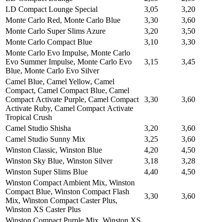
LD Compact Lounge Special
3,05
3,20
Monte Carlo Red, Monte Carlo Blue
3,30
3,60
Monte Carlo Super Slims Azure
3,20
3,50
Monte Carlo Compact Blue
3,10
3,30
Monte Carlo Evo Impulse, Monte Carlo
Evo Summer Impulse, Monte Carlo Evo
3,15
3,45
Blue, Monte Carlo Evo Silver
Camel Blue, Camel Yellow, Camel
Compact, Camel Compact Blue, Camel
Compact Аctivate Purple, Camel Compact
3,30
3,60
Аctivate Ruby, Camel Compact Аctivate
Tropical Crush
Camel Studio Shisha
3,20
3,60
Camel Studio Sunny Mix
3,25
3,60
Winston Classic, Winston Blue
4,20
4,50
Winston Sky Blue, Winston Silver
3,18
3,28
Winston Super Slims Blue
4,40
4,50
Winston Compact Ambient Mix, Winston
Compact Blue, Winston Compact Flash
3,30
3,60
Mix, Winston Compact Caster Plus,
Winston XS Caster Plus
Winston Compact Purple Mix, Winston XS