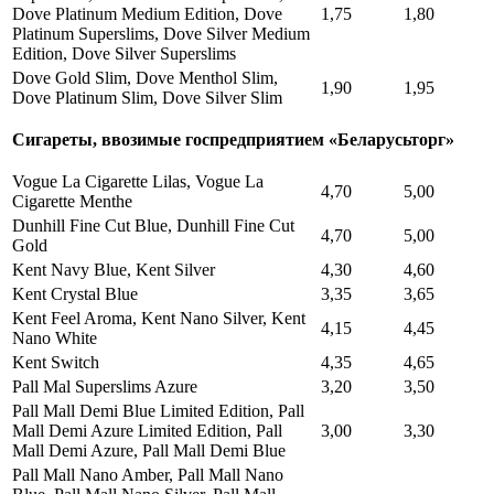
Dove Platinum Medium Edition, Dove
1,75
1,80
Platinum Superslims, Dove Silver Medium
Edition, Dove Silver Superslims
Dove Gold Slim, Dove Menthol Slim,
1,90
1,95
Dove Platinum Slim, Dove Silver Slim
Сигареты, ввозимые госпредприятием «Беларусьторг»
Vogue La Cigarette Lilas, Vogue La
4,70
5,00
Cigarette Menthe
Dunhill Fine Cut Blue, Dunhill Fine Cut
4,70
5,00
Gold
Kent Navy Blue, Kent Silver
4,30
4,60
Kent Crystal Blue
3,35
3,65
Kent Feel Aroma, Kent Nano Silver, Kent
4,15
4,45
Nano White
Kent Switch
4,35
4,65
Pall Mal Superslims Azure
3,20
3,50
Pall Mall Demi Blue Limited Edition, Pall
Mall Demi Azure Limited Edition, Pall
3,00
3,30
Mall Demi Azure, Pall Mall Demi Blue
Pall Mall Nano Amber, Pall Mall Nano