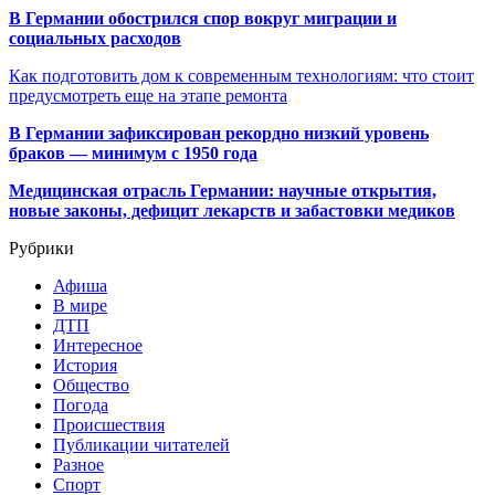
В Германии обострился спор вокруг миграции и
социальных расходов
Как подготовить дом к современным технологиям: что стоит
предусмотреть еще на этапе ремонта
В Германии зафиксирован рекордно низкий уровень
браков — минимум с 1950 года
Медицинская отрасль Германии: научные открытия,
новые законы, дефицит лекарств и забастовки медиков
Рубрики
Афиша
В мире
ДТП
Интересное
История
Общество
Погода
Происшествия
Публикации читателей
Разное
Спорт