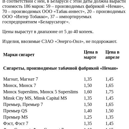
В соответствии с ней, в Беларуси с этой даты должна вырасти
стоимость 186 марок: 59 – производимых фабрикой «Неман»,
70 – производимых ООО «Табак-инвест», 20 – производимых
ООО «Интер Тобакко», 37 – импортируемых
госпредприятием «Беларусьторг».
Цены вырастут в диапазоне от 5 до 40 копеек.
Изделия, ввозимые СЗАО «Энерго-Оил», не подорожают.
Цена в
Цена в
Марки сигарет
марте
апреле
Сигареты, производимые табачной фабрикой «Неман»
Магнат, Магнат 7
1,35
1,45
Минск, Минск 7
1,50
1,65
Минск Superslims, Минск 5 Superslims
1,60
1,75
Minsk City MS, Minsk Capital MS
1,35
1,45
Премьер, Премьер 7
1,50
1,65
Премьер QS
1,40
1,50
Премьер MS
1,25
1,35
Фэст, Фэст 7
1,35
1,45