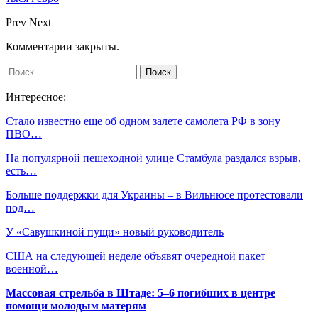
Prev
Next
Комментарии закрыты.
Интересное:
Стало известно еще об одном залете самолета РФ в зону
ПВО…
На популярной пешеходной улице Стамбула раздался взрыв,
есть…
Больше поддержки для Украины – в Вильнюсе протестовали
под…
У «Савушкиной пущи» новый руководитель
США на следующей неделе объявят очередной пакет
военной…
Массовая стрельба в Штаде: 5–6 погибших в центре
помощи молодым матерям