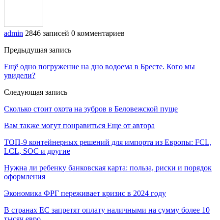
admin
2846 записей
0 комментариев
Предыдущая запись
Ещё одно погружение на дно водоема в Бресте. Кого мы
увидели?
Следующая запись
Сколько стоит охота на зубров в Беловежской пуще
Вам также могут понравиться
Еще от автора
ТОП-9 контейнерных решений для импорта из Европы: FCL,
LCL, SOC и другие
Нужна ли ребенку банковская карта: польза, риски и порядок
оформления
Экономика ФРГ переживает кризис в 2024 году
В странах ЕС запретят оплату наличными на сумму более 10
тысяч евро