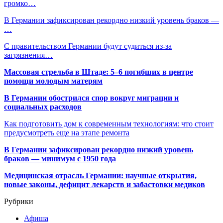
громко…
В Германии зафиксирован рекордно низкий уровень браков —
…
С правительством Германии будут судиться из-за
загрязнения…
Массовая стрельба в Штаде: 5–6 погибших в центре
помощи молодым матерям
В Германии обострился спор вокруг миграции и
социальных расходов
Как подготовить дом к современным технологиям: что стоит
предусмотреть еще на этапе ремонта
В Германии зафиксирован рекордно низкий уровень
браков — минимум с 1950 года
Медицинская отрасль Германии: научные открытия,
новые законы, дефицит лекарств и забастовки медиков
Рубрики
Афиша