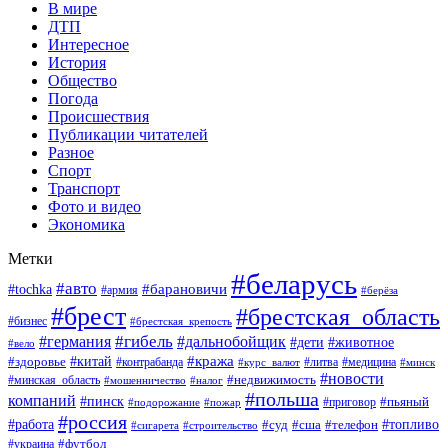
В мире
ДТП
Интересное
История
Общество
Погода
Происшествия
Публикации читателей
Разное
Спорт
Транспорт
Фото и видео
Экономика
Метки
#беларусь
#авто
#барановичи
#tochka
#армия
#берёза
#брест
#брестская_область
#бизнес
#брестская_крепость
#гибель
#дальнобойщик
#германия
#дети
#животное
#вело
#кража
#китай
#здоровье
#литва
#медицина
#контрабанда
#курс_валют
#минск
#новости
#минская_область
#недвижимость
#мошенничество
#налог
#польша
компаний
#пинск
#приговор
#пьяный
#подорожание
#пожар
#россия
#работа
#суд
#сша
#телефон
#топливо
#сигарета
#строительство
#футбол
#украина